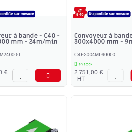
eur à bande - C40 -
Convoyeur à bande
000 mm - 24m/min
300x4000 mm - 9
M240000
C4E3004M090000
en stock
0 €
2 751,00 €
HT