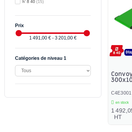
h' 8 40
(15)
Prix
1 491,00 € - 3 201,00 €
Catégories de niveau 1
Convoy
300x1
C4E3001
en stock
1 492,0
HT