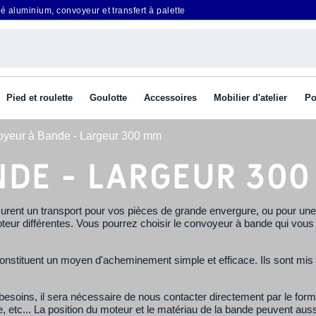
é aluminium, convoyeur et transfert à palette
Pied et roulette
Goulotte
Accessoires
Mobilier d'atelier
Po
yeur à Bande - Largeur 300 mm
NDE - LARGEUR 30
urent un transport pour vos pièces de grande envergure, ou pour un
teur différentes. Vous pourrez choisir le convoyeur à bande qui vous 
 constituent un moyen d'acheminement simple et efficace. Ils sont mis
esoins, il sera nécessaire de nous contacter directement par le form
tc... La position du moteur et le matériau de la bande peuvent auss