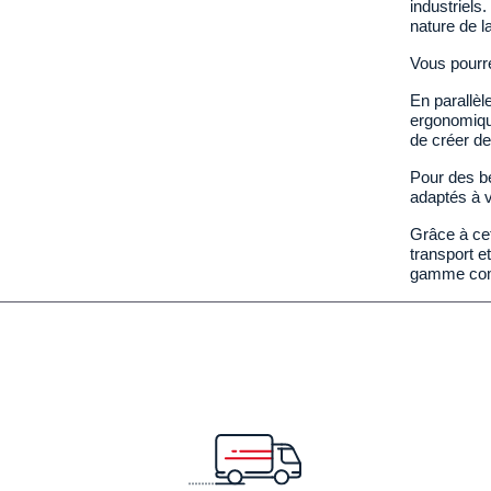
industriels
nature de l
Vous pourr
En parallèl
ergonomiqu
de créer de
Pour des be
adaptés à v
Grâce à cet
transport e
gamme compl