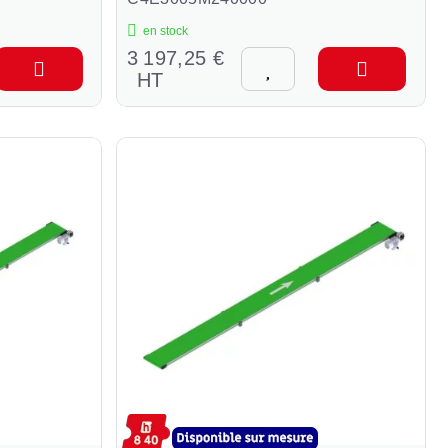
en stock
3 197,25 €
HT