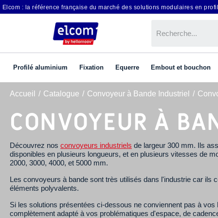
Elcom : la référence française du marché des solutions modulaires en profil
Profilé aluminium
Fixation
Equerre
Embout et bouchon
Accueil
Catalogue
Convoyeur à Bande Industriel
Convo
CONVOYEUR À BA
Découvrez nos
convoyeurs industriels
de largeur 300 mm. Ils ass
disponibles en plusieurs longueurs, et en plusieurs vitesses de mo
2000, 3000, 4000, et 5000 mm.
Les convoyeurs à bande sont très utilisés dans l'industrie car ils
éléments polyvalents.
Si les solutions présentées ci-dessous ne conviennent pas à vos b
complètement adapté à vos problématiques d'espace, de cadence, e