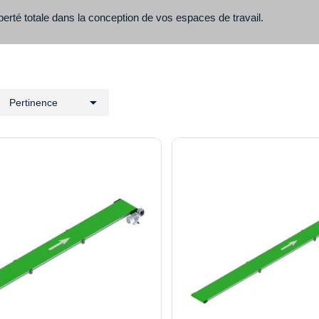
erté totale dans la conception de vos espaces de travail.

Pertinence