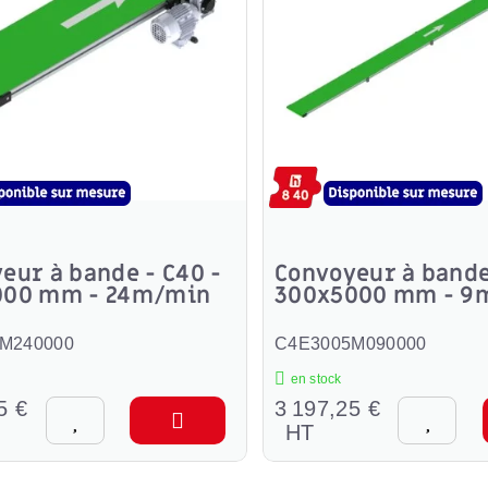
eur à bande - C40 -
Convoyeur à bande
000 mm - 24m/min
300x5000 mm - 9
M240000
C4E3005M090000
en stock
5 €
3 197,25 €
HT