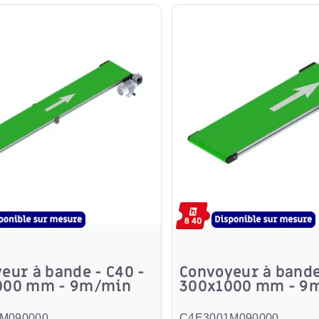
eur à bande - C40 -
Convoyeur à bande
000 mm - 9m/min
300x1000 mm - 9
M090000
C4E3001M090000