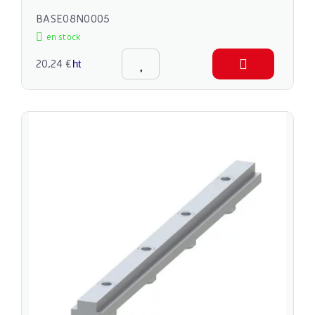
BASE08N0005
en stock
20,24 €
ht