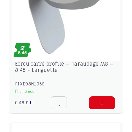
Ecrou carré profilé – Taraudage M8 –
8 45 - Languette
FIXE08N1038
en stock
0,48 €
ht