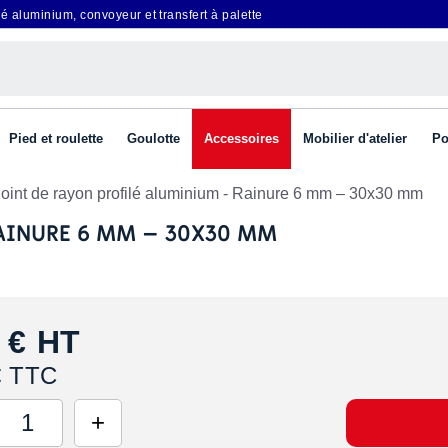
é aluminium, convoyeur et transfert à palette
Pied et roulette
Goulotte
Accessoires
Mobilier d'atelier
Po
Joint de rayon profilé aluminium - Rainure 6 mm – 30x30 mm
RAINURE 6 MM – 30X30 MM
 €
HT
€ TTC