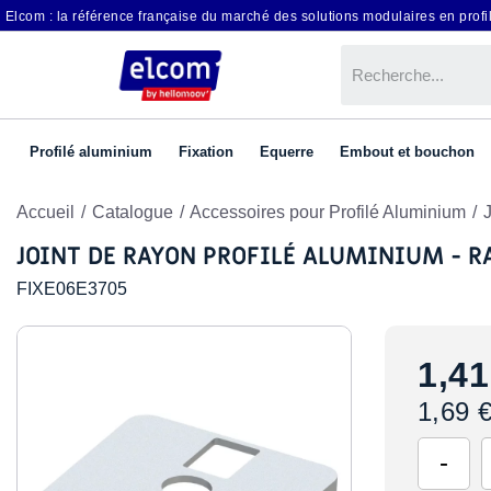
Elcom : la référence française du marché des solutions modulaires en profil
Profilé aluminium
Fixation
Equerre
Embout et bouchon
Accueil
Catalogue
Accessoires pour Profilé Aluminium
JOINT DE RAYON PROFILÉ ALUMINIUM - 
FIXE06E3705
1,41
1,69 