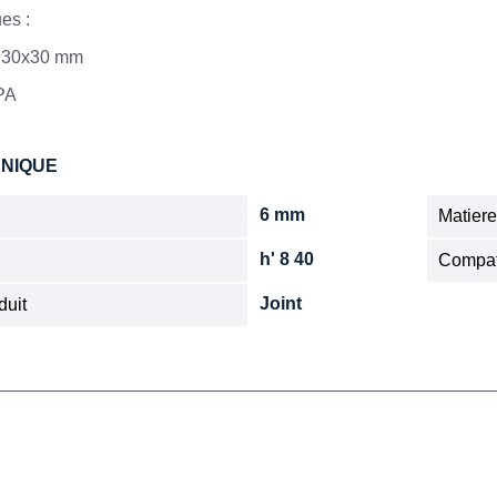
ues :
: 30x30 mm
 PA
HNIQUE
6 mm
Matier
h' 8 40
Compat
Joint
duit