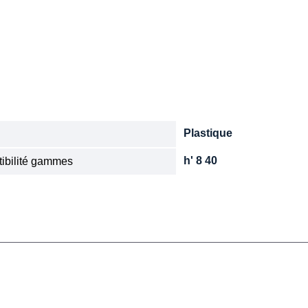
Plastique
e
h' 8 40
ibilité gammes