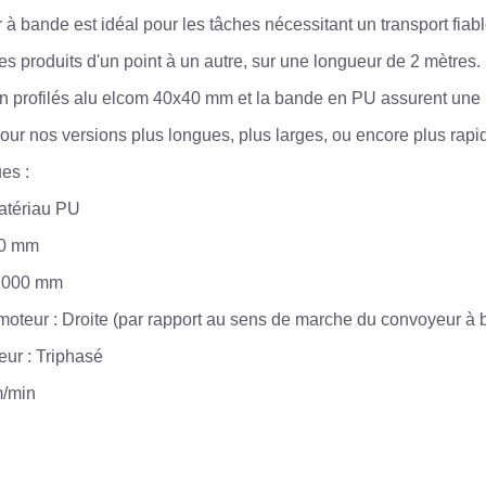
à bande est idéal pour les tâches nécessitant un transport fiabl
es produits d'un point à un autre, sur une longueur de 2 mètres.
en profilés alu elcom 40x40 mm et la bande en PU assurent une
our nos versions plus longues, plus larges, ou encore plus rapi
es :
atériau PU
60 mm
 2000 mm
 moteur : Droite (par rapport au sens de marche du convoyeur à
eur : Triphasé
m/min