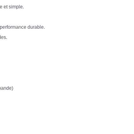
e et simple.
 performance durable.
des.
 bande)