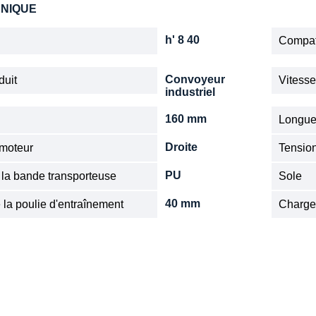
HNIQUE
h' 8 40
Compat
Convoyeur
duit
Vitess
industriel
160 mm
Longue
Droite
 moteur
Tensio
PU
 la bande transporteuse
Sole
40 mm
 la poulie d'entraînement
Charge