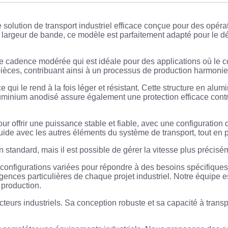
ution de transport industriel efficace conçue pour des opératio
rgeur de bande, ce modèle est parfaitement adapté pour le dé
 cadence modérée qui est idéale pour des applications où le con
pièces, contribuant ainsi à un processus de production harmonie
 qui le rend à la fois léger et résistant. Cette structure en alu
L’aluminium anodisé assure également une protection efficace cont
our offrir une puissance stable et fiable, avec une configuratio
uide avec les autres éléments du système de transport, tout en
n standard, mais il est possible de gérer la vitesse plus précis
onfigurations variées pour répondre à des besoins spécifiques
xigences particulières de chaque projet industriel. Notre équipe e
 production.
teurs industriels. Sa conception robuste et sa capacité à trans