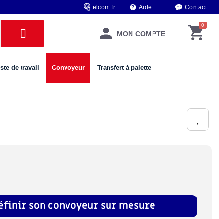
elcom.fr
Aide
Contact
MON COMPTE
ste de travail
Convoyeur
Transfert à palette
éfinir son convoyeur sur mesure