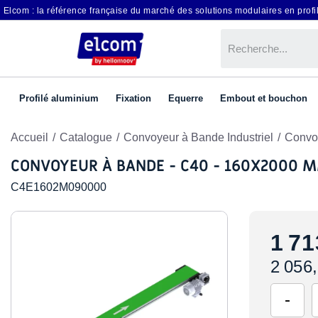
Elcom : la référence française du marché des solutions modulaires en profil
Profilé aluminium
Fixation
Equerre
Embout et bouchon
Accueil
Catalogue
Convoyeur à Bande Industriel
Convo
CONVOYEUR À BANDE - C40 - 160X2000 
C4E1602M090000
1 71
2 056