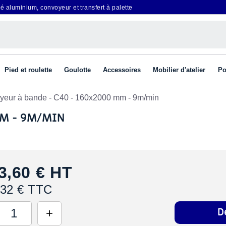
é aluminium, convoyeur et transfert à palette
Pied et roulette
Goulotte
Accessoires
Mobilier d'atelier
Po
yeur à bande - C40 - 160x2000 mm - 9m/min
MM - 9M/MIN
3,60 €
HT
,32 € TTC
D