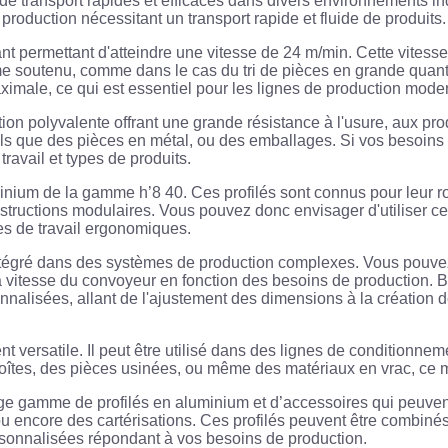
 transport rapides et efficaces dans divers environnements in
roduction nécessitant un transport rapide et fluide de produits.
t permettant d'atteindre une vitesse de 24 m/min. Cette vitesse
hme soutenu, comme dans le cas du tri de pièces en grande quanti
maximale, ce qui est essentiel pour les lignes de production m
on polyvalente offrant une grande résistance à l'usure, aux pro
 tels que des pièces en métal, ou des emballages. Si vos besoi
ravail et types de produits.
ium de la gamme h’8 40. Ces profilés sont connus pour leur robu
structions modulaires. Vous pouvez donc envisager d'utiliser ces
s de travail ergonomiques.
intégré dans des systèmes de production complexes. Vous pouve
la vitesse du convoyeur en fonction des besoins de production. 
sonnalisées, allant de l'ajustement des dimensions à la créati
 versatile. Il peut être utilisé dans des lignes de conditionnem
oîtes, des pièces usinées, ou même des matériaux en vrac, ce mod
 gamme de profilés en aluminium et d’accessoires qui peuvent 
 encore des cartérisations. Ces profilés peuvent être combinés 
rsonnalisées répondant à vos besoins de production.