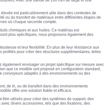
dustriels. Avec une bande de 200 mm de large et une
 élevée est particulièrement utile dans des contextes de
té ou du transfert de matériaux entre différentes étapes de
odernes où chaque seconde compte.
duits chimiques et aux huiles. Ce matériau est
ns sont plus spécifiques, nous proposons également des
stesse et leur flexibilité. En plus de leur résistance aux
 profilés pour créer des structures supplémentaires, telles
z également envisager un projet spécifique sur mesure avec
Bien que ce modèle soit proposé en configuration standard,
on de convoyeurs adaptés à des environnements ou des
ent, de tri, ou de transfert dans des environnements
èle offre une solution fiable et efficace.
être utilisés pour créer des systèmes de support, des
avec divers accessoires, tels que des fixations, des