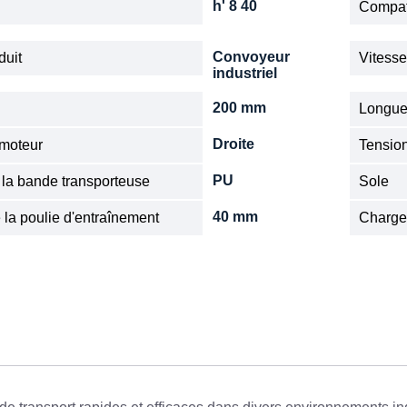
h' 8 40
Compat
Convoyeur
duit
Vitess
industriel
200 mm
Longue
Droite
 moteur
Tensio
PU
 la bande transporteuse
Sole
40 mm
 la poulie d'entraînement
Charge