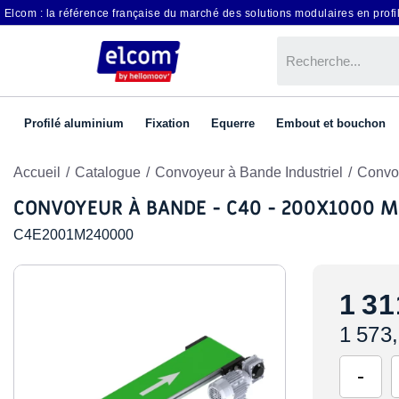
Elcom : la référence française du marché des solutions modulaires en profil
Profilé aluminium
Fixation
Equerre
Embout et bouchon
Accueil
Catalogue
Convoyeur à Bande Industriel
Convo
CONVOYEUR À BANDE - C40 - 200X1000 
C4E2001M240000
1 31
1 573