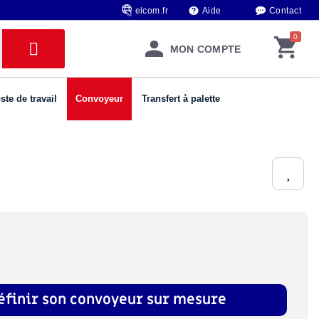
elcom.fr
Aide
Contact
MON COMPTE
ste de travail
Convoyeur
Transfert à palette
éfinir son convoyeur sur mesure