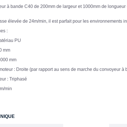
ur à bande C40 de 200mm de largeur et 1000mm de longueur est
sse élevée de 24m/min, il est parfait pour les environnements ind
es :
atériau PU
00 mm
 1000 mm
 moteur : Droite (par rapport au sens de marche du convoyeur à
eur : Triphasé
4 m/min
HNIQUE