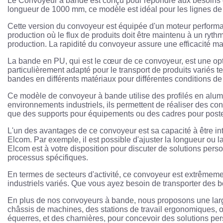
Le Convoyeur à bande est conçu pour répondre aux besoins de
longueur de 1000 mm, ce modèle est idéal pour les lignes de p
Cette version du convoyeur est équipée d'un moteur performan
production où le flux de produits doit être maintenu à un ryt
production. La rapidité du convoyeur assure une efficacité 
La bande en PU, qui est le cœur de ce convoyeur, est une opti
particulièrement adapté pour le transport de produits variés
bandes en différents matériaux pour différentes conditions de t
Ce modèle de convoyeur à bande utilise des profilés en alumin
environnements industriels, ils permettent de réaliser des con
que des supports pour équipements ou des cadres pour poste
L'un des avantages de ce convoyeur est sa capacité à être 
Elcom. Par exemple, il est possible d'ajuster la longueur ou 
Elcom est à votre disposition pour discuter de solutions per
processus spécifiques.
En termes de secteurs d'activité, ce convoyeur est extrêmement
industriels variés. Que vous ayez besoin de transporter des b
En plus de nos convoyeurs à bande, nous proposons une large
châssis de machines, des stations de travail ergonomiques, ou
équerres, et des charnières, pour concevoir des solutions pe