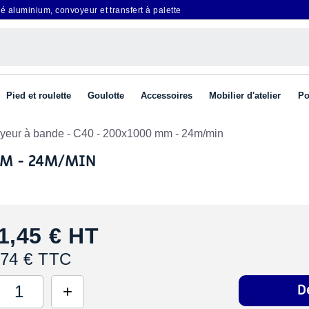
é aluminium, convoyeur et transfert à palette
Pied et roulette
Goulotte
Accessoires
Mobilier d'atelier
Po
yeur à bande - C40 - 200x1000 mm - 24m/min
MM - 24M/MIN
1,45 €
HT
,74 € TTC
D