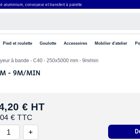
é aluminium, convoyeur et transfert à palette
Pied et roulette
Goulotte
Accessoires
Mobilier d'atelier
Po
yeur à bande - C40 - 250x5000 mm - 9m/min
MM - 9M/MIN
4,20 €
HT
,04 € TTC
D