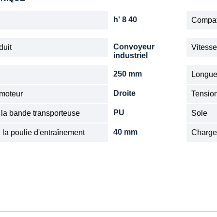
h' 8 40
Compat
Convoyeur
duit
Vitess
industriel
250 mm
Longue
Droite
 moteur
Tensio
PU
 la bande transporteuse
Sole
40 mm
 la poulie d'entraînement
Charge