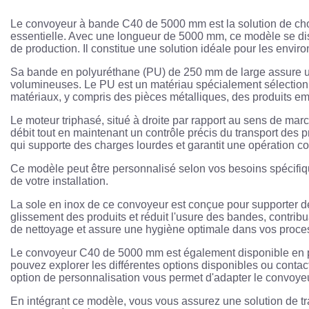
Le convoyeur à bande C40 de 5000 mm est la solution de choix
essentielle. Avec une longueur de 5000 mm, ce modèle se disti
de production. Il constitue une solution idéale pour les enviro
Sa bande en polyuréthane (PU) de 250 mm de large assure un 
volumineuses. Le PU est un matériau spécialement sélectionné 
matériaux, y compris des pièces métalliques, des produits 
Le moteur triphasé, situé à droite par rapport au sens de marc
débit tout en maintenant un contrôle précis du transport des
qui supporte des charges lourdes et garantit une opération co
Ce modèle peut être personnalisé selon vos besoins spécifique
de votre installation.
La sole en inox de ce convoyeur est conçue pour supporter des c
glissement des produits et réduit l'usure des bandes, contribua
de nettoyage et assure une hygiène optimale dans vos proce
Le convoyeur C40 de 5000 mm est également disponible en plusi
pouvez explorer les différentes options disponibles ou conta
option de personnalisation vous permet d'adapter le convoyeu
En intégrant ce modèle, vous vous assurez une solution de tra