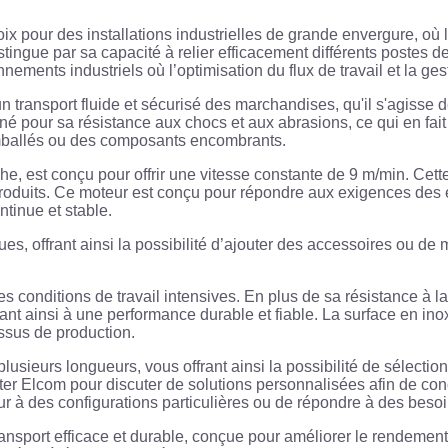
 pour des installations industrielles de grande envergure, où l
ngue par sa capacité à relier efficacement différents postes de
nnements industriels où l’optimisation du flux de travail et la ges
transport fluide et sécurisé des marchandises, qu'il s'agisse 
pour sa résistance aux chocs et aux abrasions, ce qui en fait u
emballés ou des composants encombrants.
he, est conçu pour offrir une vitesse constante de 9 m/min. Cett
 produits. Ce moteur est conçu pour répondre aux exigences des
ntinue et stable.
s, offrant ainsi la possibilité d’ajouter des accessoires ou de 
onditions de travail intensives. En plus de sa résistance à la co
nt ainsi à une performance durable et fiable. La surface en inox 
ssus de production.
eurs longueurs, vous offrant ainsi la possibilité de sélectionne
cter Elcom pour discuter de solutions personnalisées afin de co
r à des configurations particulières ou de répondre à des beso
nsport efficace et durable, conçue pour améliorer le rendement e