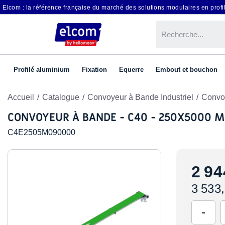
Elcom : la référence française du marché des solutions modulaires en profil
Profilé aluminium
Fixation
Equerre
Embout et bouchon
Accueil
Catalogue
Convoyeur à Bande Industriel
Convo
CONVOYEUR À BANDE - C40 - 250X5000 
C4E2505M090000
2 94
3 533