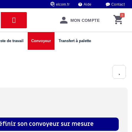
elcom.fr
Aide
Contact
MON COMPTE
ste de travail
Convoyeur
Transfert à palette
éfinir son convoyeur sur mesure