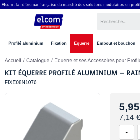
Elcom : la référence française du marché des solutions modulaires en profil
Profilé aluminium
Fixation
Equerre
Embout et bouchon
Accueil
Catalogue
Equerre et ses Accessoires pour Profi
KIT ÉQUERRE PROFILÉ ALUMINIUM – RAIN
FIXE08N1076
5,95
7,14 