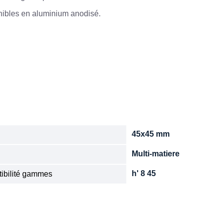
onibles en aluminium anodisé.
45x45 mm
n
Multi-matiere
e
h' 8 45
ibilité gammes