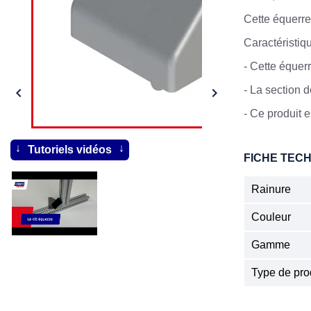
Cette équerre
Caractéristiq
-
Cette équerr
-
La section 


- Ce produit e
Tutoriels vidéos
FICHE TEC
Rainure
Couleur
Gamme
Type de pro