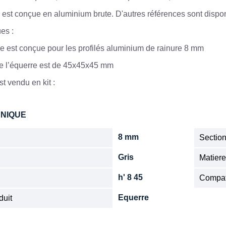
 est conçue en aluminium brute. D'autres références sont disp
ues :
e est conçue pour les profilés aluminium de rainure 8 mm
de l’équerre est de 45x45x45 mm
st vendu en kit :
HNIQUE
8 mm
Sectio
Gris
Matier
h' 8 45
Compat
Equerre
duit