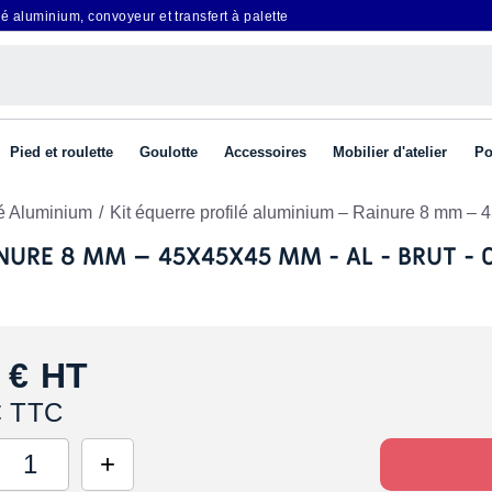
é aluminium, convoyeur et transfert à palette
Pied et roulette
Goulotte
Accessoires
Mobilier d'atelier
Po
lé Aluminium
Kit équerre profilé aluminium – Rainure 8 mm – 
URE 8 MM – 45X45X45 MM - AL - BRUT - 
 €
HT
€ TTC