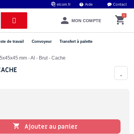
elcom.fr
Aide
Contact
MON COMPTE
ste de travail
Convoyeur
Transfert à palette
45x45x45 mm - Al - Brut - Cache
CACHE

Ajouter au panier