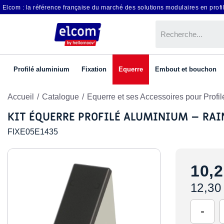
Elcom : la référence française du marché des solutions modulaires en profil
Profilé aluminium
Fixation
Equerre
Embout et bouchon
Accueil
Catalogue
Equerre et ses Accessoires pour Profi
KIT ÉQUERRE PROFILÉ ALUMINIUM – RAI
FIXE05E1435
10,2
12,30