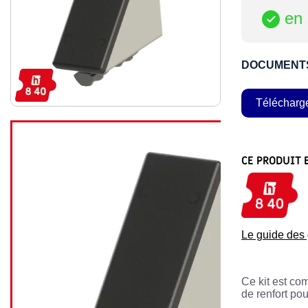
en 

DOCUMENT
Télécharg
CE PRODUIT 
Le guide de
Ce kit est co
de renfort pou