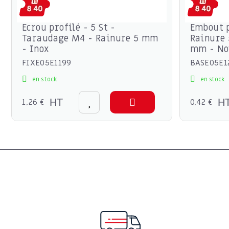
Ecrou profilé - 5 St -
Embout 
Taraudage M4 - Rainure 5 mm
Rainure 
- Inox
mm - No
FIXE05E1199
BASE05E1
en stock
en stock
1,26 €
HT
0,42 €
H