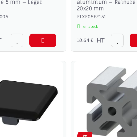
re 5 mm – Léger
aluminium – Rainure
20x20 mm
005
FIXE05E2131
en stock
T
18,64 €
HT