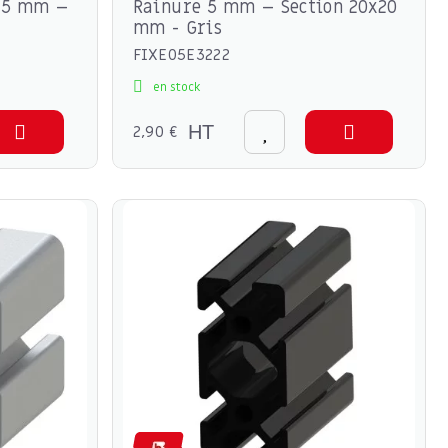
 5 mm –
Rainure 5 mm – Section 20x20
mm - Gris
FIXE05E3222
en stock
2,90 €
HT