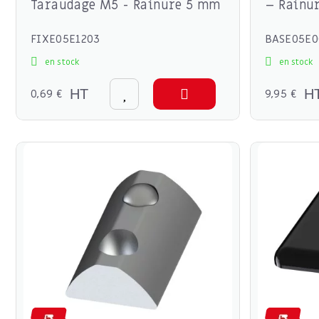
Taraudage M5 - Rainure 5 mm
– Rainu
FIXE05E1203
BASE05E0
en stock
en stock
0,69 €
HT
9,95 €
H