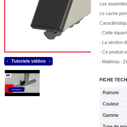
Les assembla
Le cache perme
Caractéristiq
-
Cette équerr
-
La section 
- Ce produit e
Tutoriels vidéos
- Matériau : Z
FICHE TEC
Rainure
Couleur
Gamme
Type de pro