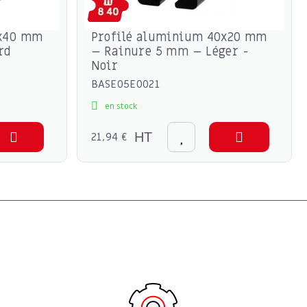
0x40 mm
Profilé aluminium 40x20 mm
rd
– Rainure 5 mm – Léger -
Noir
BASE05E0021
en stock
21,94 €
HT