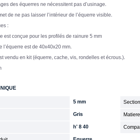
ges des équerres ne nécessitent pas d’usinage.
t de ne pas laisser l’intérieur de l’équerre visible.
ues :
e est conçue pour les profilés de rainure 5 mm
de l’équerre est de 40x40x20 mm.
st vendu en kit (équerre, cache, vis, rondelles et écrous.).
n
HNIQUE
5 mm
Sectio
Gris
Matier
h' 8 40
Compat
Equerre
duit