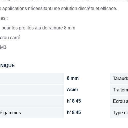
 applications nécessitant une solution discrète et efficace.
es :
 pour les profilés alu de rainure 8 mm
crou carré
 M3
HNIQUE
8 mm
Tarauda
Acier
Traitem
h' 8 45
Ecrou a
h' 8 45
ité gammes
Type de