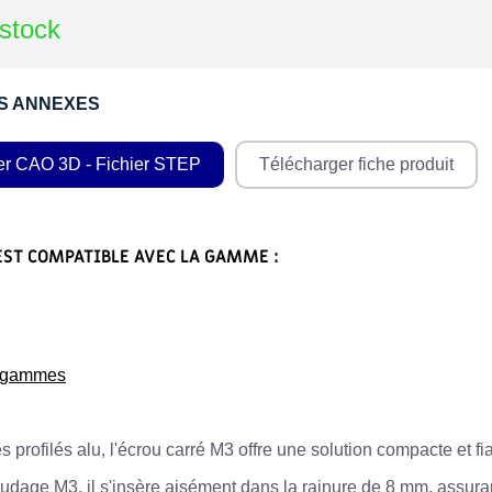
stock
S ANNEXES
er CAO 3D - Fichier STEP
Télécharger fiche produit
EST COMPATIBLE AVEC LA GAMME :
s gammes
es profilés alu, l'écrou carré M3 offre une solution compacte et fi
udage M3, il s'insère aisément dans la rainure de 8 mm, assuran