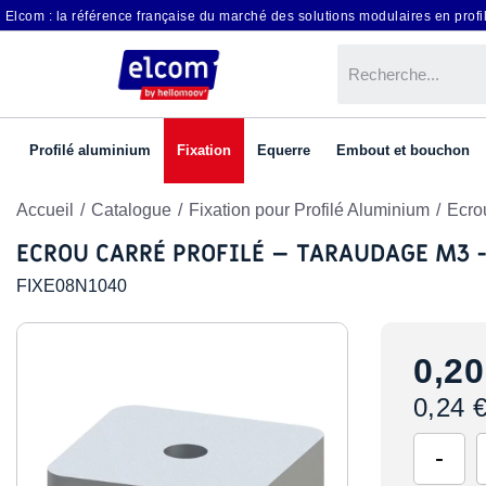
Elcom : la référence française du marché des solutions modulaires en profil
Profilé aluminium
Fixation
Equerre
Embout et bouchon
Accueil
Catalogue
Fixation pour Profilé Aluminium
Ecro
ECROU CARRÉ PROFILÉ – TARAUDAGE M3 
FIXE08N1040
0,20
0,24 