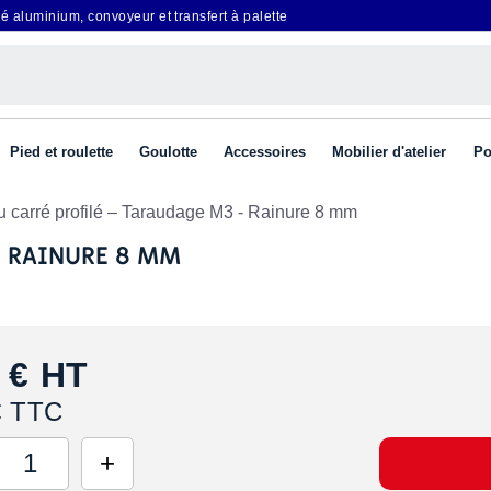
é aluminium, convoyeur et transfert à palette
Pied et roulette
Goulotte
Accessoires
Mobilier d'atelier
Po
u carré profilé – Taraudage M3 - Rainure 8 mm
- RAINURE 8 MM
 €
HT
€ TTC