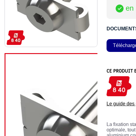
en 

DOCUMENT
Télécharg
CE PRODUIT 
Le guide de
La fixation s
optimale, tou
aluminium cor