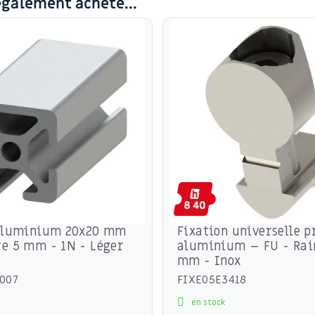
également acheté...
 aluminium 20x20 mm
Fixation universelle p
e 5 mm - 1N - Léger
aluminium – FU - Rai
mm - Inox
007
FIXE05E3418
en stock