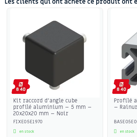
Les clients qui ont acheté ce produit ont 
Kit raccord d’angle cube
Profilé
profilé aluminium – 5 mm –
– Rainur
20x20x20 mm – Noir
FIXE05E1970
BASE05E0
en stock
en stock