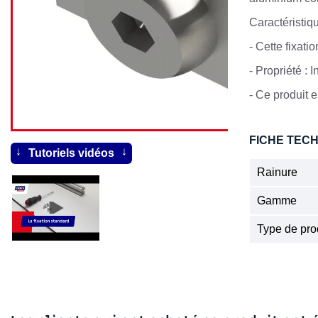
Caractéristiq
-
Cette fixati
-
Propriété : I
- Ce produit es
FICHE TEC
Tutoriels vidéos
Rainure
Gamme
Type de pro