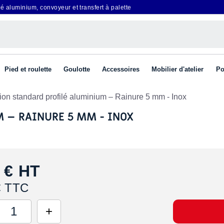
é aluminium, convoyeur et transfert à palette
Pied et roulette
Goulotte
Accessoires
Mobilier d'atelier
Po
ion standard profilé aluminium – Rainure 5 mm - Inox
 – RAINURE 5 MM - INOX
 €
HT
€ TTC