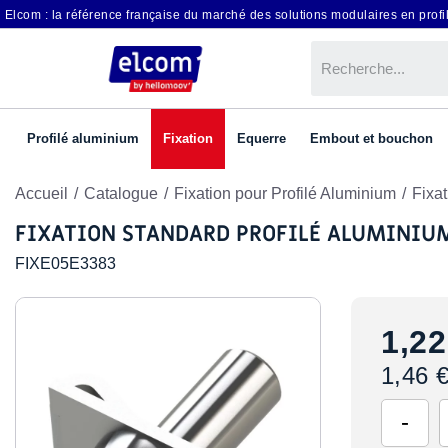
Elcom : la référence française du marché des solutions modulaires en profil
Profilé aluminium
Fixation
Equerre
Embout et bouchon
Accueil
Catalogue
Fixation pour Profilé Aluminium
Fixat
FIXATION STANDARD PROFILÉ ALUMINIUM
FIXE05E3383
1,22
1,46 