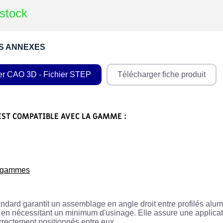
stock
S ANNEXES
er CAO 3D - Fichier STEP
Télécharger fiche produit
EST COMPATIBLE AVEC LA GAMME :
s gammes
tandard garantit un assemblage en angle droit entre profilés a
t en nécessitant un minimum d'usinage. Elle assure une applicat
rectement positionnés entre eux.