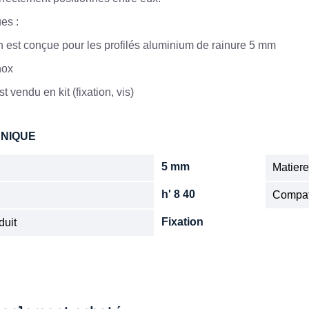
ues :
on est conçue pour les profilés aluminium de rainure 5 mm
nox
t vendu en kit (fixation, vis)
HNIQUE
5 mm
Matier
h' 8 40
Compat
Fixation
duit