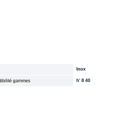
Inox
e
h' 8 40
ibilité gammes