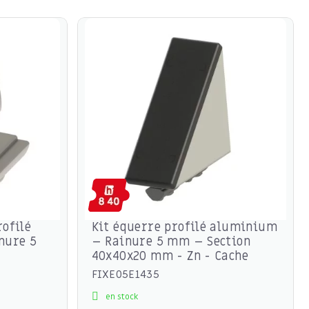
rofilé
Kit équerre profilé aluminium
nure 5
– Rainure 5 mm – Section
40x40x20 mm - Zn - Cache
FIXE05E1435
en stock