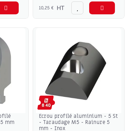
10,25 €
HT
ofilé
Ecrou profilé aluminium - 5 St
 5 mm
- Taraudage M5 - Rainure 5
mm - Inox