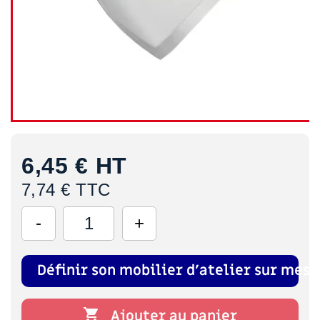
6,45 €
HT
7,74 € TTC
Définir son mobilier d'atelier sur mesu

Ajouter au panier