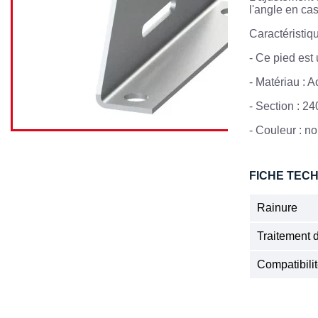
l'angle en cas 
Caractéristiq
-
Ce pied est 
-
Matériau : A
- Section : 
-
Couleur : no
FICHE TEC
Rainure
Traitement 
Compatibil