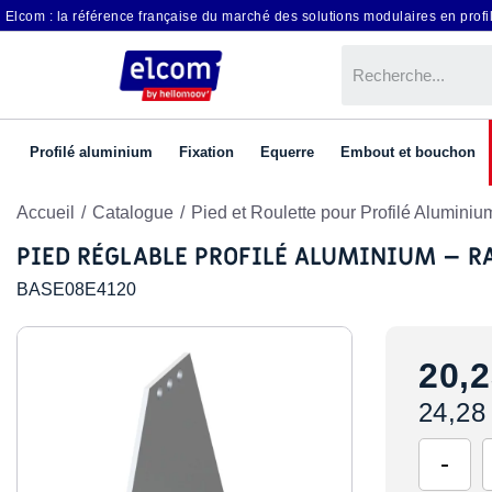
Elcom : la référence française du marché des solutions modulaires en profil
Profilé aluminium
Fixation
Equerre
Embout et bouchon
Accueil
Catalogue
Pied et Roulette pour Profilé Aluminiu
PIED RÉGLABLE PROFILÉ ALUMINIUM – 
BASE08E4120
20,2
24,28