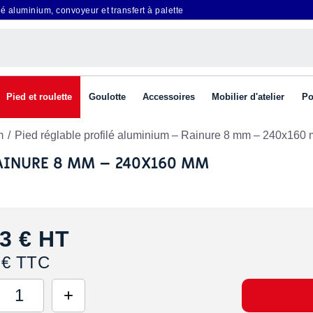
é aluminium, convoyeur et transfert à palette
Pied et roulette
Goulotte
Accessoires
Mobilier d'atelier
Po
m
Pied réglable profilé aluminium – Rainure 8 mm – 240x160
RAINURE 8 MM – 240X160 MM
3 €
HT
 € TTC