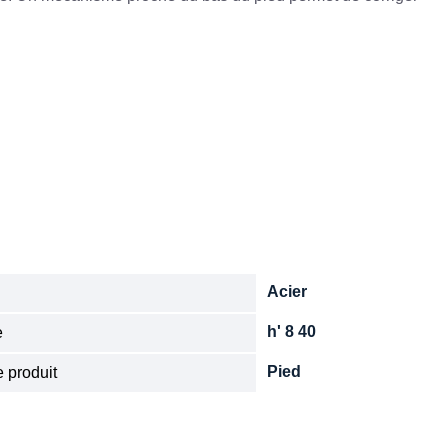
Acier
e
h' 8 40
e
Pied
 produit