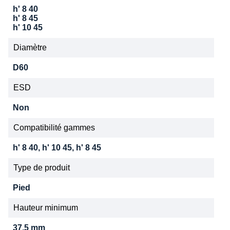
h' 8 40
h' 8 45
h' 10 45
Diamètre
D60
ESD
Non
Compatibilité gammes
h' 8 40, h' 10 45, h' 8 45
Type de produit
Pied
Hauteur minimum
37,5 mm