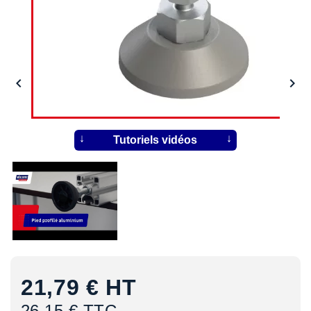


Tutoriels vidéos
21,79 €
HT
26,15 € TTC