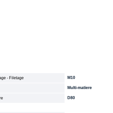
M10
ge - Filetage
Multi-matiere
e
D80
re