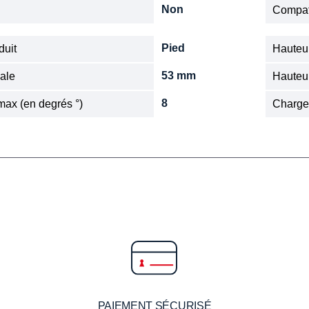
Non
Compat
Pied
duit
Hauteu
53 mm
iale
Hauteu
8
max (en degrés °)
Charge
PAIEMENT SÉCURISÉ