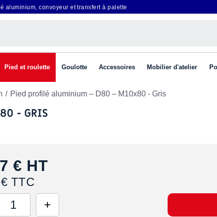
é aluminium, convoyeur et transfert à palette
Pied et roulette
Goulotte
Accessoires
Mobilier d'atelier
Po
m
Pied profilé aluminium – D80 – M10x80 - Gris
80 - GRIS
7 €
HT
 € TTC