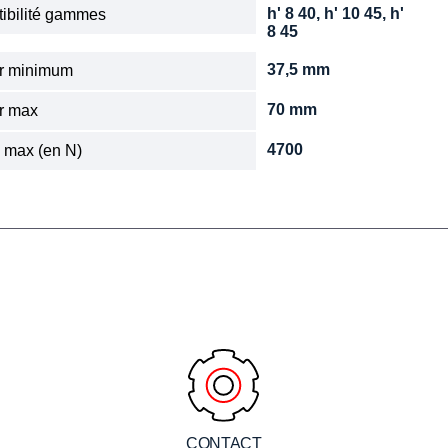
h' 8 40, h' 10 45, h'
ibilité gammes
8 45
37,5 mm
r minimum
70 mm
r max
4700
 max (en N)
CONTACT