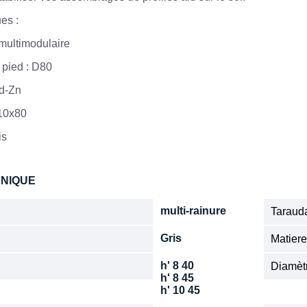
ues :
multimodulaire
 pied : D80
Gd-Zn
M10x80
is
HNIQUE
multi-rainure
Tarauda
Gris
Matier
h' 8 40
Diamèt
h' 8 45
h' 10 45