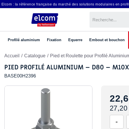
Elcom : la référence française du marché des solutions modulaires en profil
Profilé aluminium
Fixation
Equerre
Embout et bouchon
Accueil
Catalogue
Pied et Roulette pour Profilé Aluminiu
PIED PROFILÉ ALUMINIUM – D80 – M10X
BASE00H2396
22,6
27,20