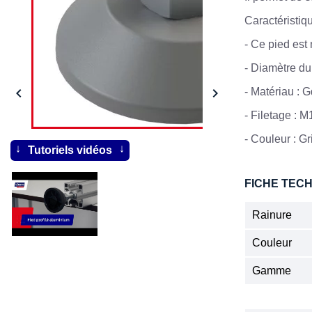
Caractéristiq
-
Ce pied est 
-
Diamètre du


-
Matériau : 
-
Filetage : 
- Couleur : Gr
Tutoriels vidéos
FICHE TEC
Rainure
Couleur
Gamme