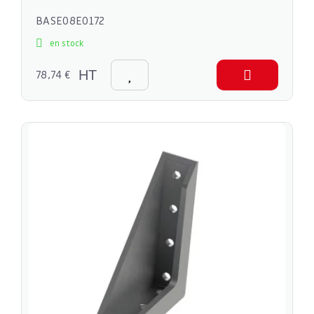
BASE08E0172
en stock
78,74 €
HT