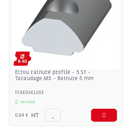
Ecrou rainuré profilé - 5 St -
Taraudage M5 - Rainure 5 mm
FIXE05E1203
en stock
0,69 €
HT