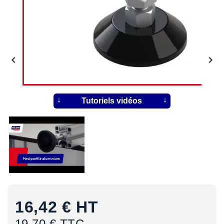


Tutoriels vidéos
16,42 €
HT
19,70 € TTC