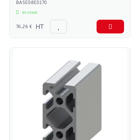
BASE08E0170
en stock
76,26 €
HT