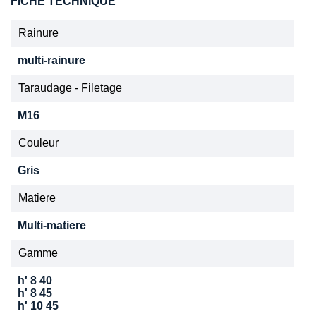
FICHE TECHNIQUE
Rainure
multi-rainure
Taraudage - Filetage
M16
Couleur
Gris
Matiere
Multi-matiere
Gamme
h' 8 40
h' 8 45
h' 10 45