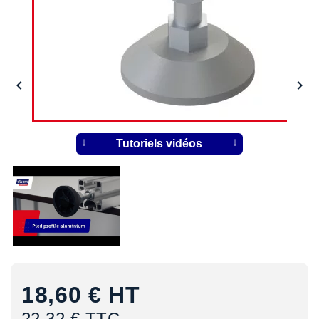


Tutoriels vidéos
18,60 €
HT
22,32 € TTC