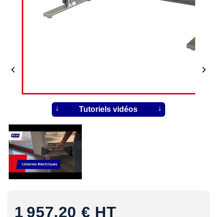


Tutoriels vidéos
1 957,20 €
HT