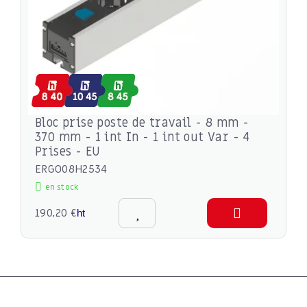
Bloc prise poste de travail - 8 mm -
370 mm - 1 int In - 1 int out Var - 4
Prises - EU
ERGO08H2534
en stock
190,20 €
ht