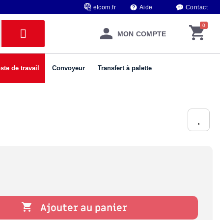
elcom.fr
Aide
Contact
MON COMPTE
ste de travail
Convoyeur
Transfert à palette

Ajouter au panier