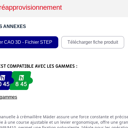
réapprovisionnement
S ANNEXES
er CAO 3D - Fichier STEP
Télécharger fiche produit
EST COMPATIBLE AVEC LES GAMMES :
s gammes
anuelle à crémaillère Mäder assure une force constante et précise 
e à une course ajustable et un levier ergonomique, offre une gran
 M8/M10, permet une fixation polyvalente. Idéale pour les opérat