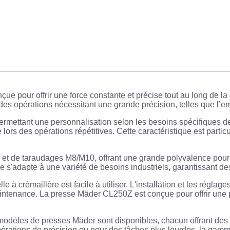
e pour offrir une force constante et précise tout au long de la
ur des opérations nécessitant une grande précision, telles que 
permettant une personnalisation selon les besoins spécifiques 
gue lors des opérations répétitives. Cette caractéristique est par
 et de taraudages M8/M10, offrant une grande polyvalence pour l
e s'adapte à une variété de besoins industriels, garantissant des 
crémaillère est facile à utiliser. L'installation et les réglages 
aintenance. La presse Mäder CL250Z est conçue pour offrir une 
 modèles de presses Mäder sont disponibles, chacun offrant des 
érations de précision ou pour des tâches plus lourdes, la gamm