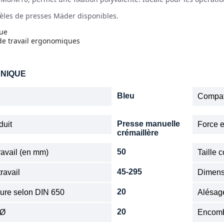
èles de presses Mäder disponibles.
eue
 de travail ergonomiques
HNIQUE
Bleu
Compat
Presse manuelle
duit
Force e
crémaillère
50
ravail (en mm)
Taille 
45-295
ravail
Dimens
20
nure selon DIN 650
Alésag
20
 Ø
Encom