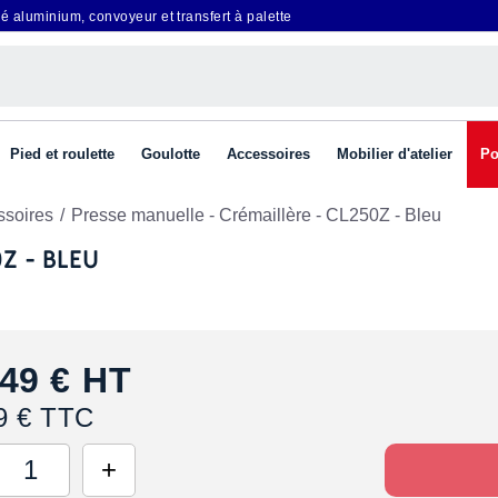
é aluminium, convoyeur et transfert à palette
Pied et roulette
Goulotte
Accessoires
Mobilier d'atelier
Po
ssoires
Presse manuelle - Crémaillère - CL250Z - Bleu
Z - BLEU
49 €
HT
9 € TTC