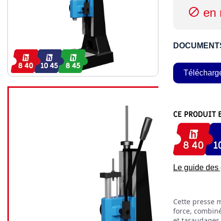
en 

DOCUMENT
Télécharg
CE PRODUIT 
Le guide de
Cette presse m
force, combiné
et taraudages