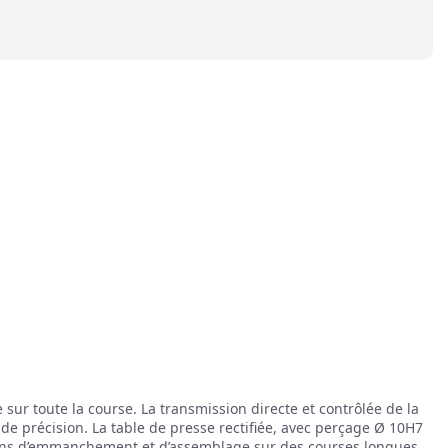
sur toute la course. La transmission directe et contrôlée de la
de précision. La table de presse rectifiée, avec perçage Ø 10H7
ions d’emmanchement et d’assemblage sur des courses longues.