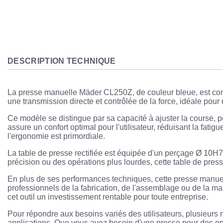
DESCRIPTION TECHNIQUE
La presse manuelle Mäder CL250Z, de couleur bleue, est conçu
une transmission directe et contrôlée de la force, idéale po
Ce modèle se distingue par sa capacité à ajuster la course, 
assure un confort optimal pour l'utilisateur, réduisant la fati
l'ergonomie est primordiale.
La table de presse rectifiée est équipée d'un perçage Ø 10H7
précision ou des opérations plus lourdes, cette table de press
En plus de ses performances techniques, cette presse manuelle à 
professionnels de la fabrication, de l'assemblage ou de la m
cet outil un investissement rentable pour toute entreprise.
Pour répondre aux besoins variés des utilisateurs, plusieurs
applications. Que vous ayez besoin d'une presse pour des op