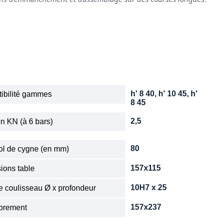
h' 8 40, h' 10 45, h'
ibilité gammes
8 45
2,5
n KN (à 6 bars)
80
col de cygne (en mm)
157x115
ions table
10H7 x 25
e coulisseau Ø x profondeur
157x237
brement