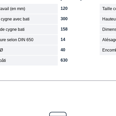
120
ravail (en mm)
Taille 
300
e cygne avec bati
Hauteur
158
 de cygne bati
Dimens
14
nure selon DIN 650
Alésag
40
 Ø
Encom
630
bâti