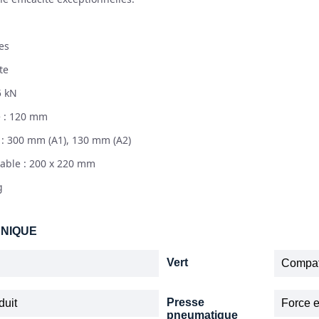
es
te
5 kN
e : 120 mm
 : 300 mm (A1), 130 mm (A2)
table : 200 x 220 mm
g
HNIQUE
Vert
Compat
Presse
duit
Force e
pneumatique