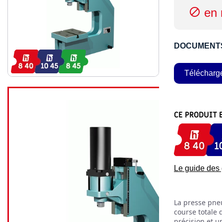
en 

DOCUMENT
Télécharg
CE PRODUIT 
Le guide de
La presse pneu
course totale 
précision et u