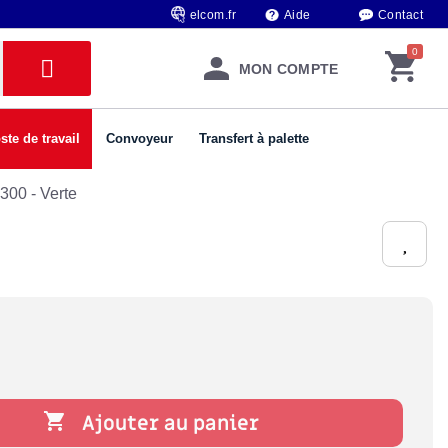
elcom.fr
Aide
Contact
MON COMPTE
ste de travail
Convoyeur
Transfert à palette
300 - Verte

Ajouter au panier