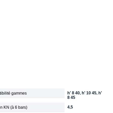
h' 8 40, h' 10 45, h'
ibilité gammes
8 45
4,5
n KN (à 6 bars)