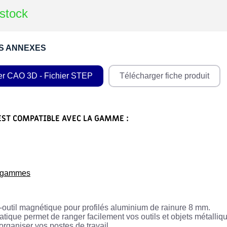
stock
S ANNEXES
er CAO 3D - Fichier STEP
Télécharger fiche produit
EST COMPATIBLE AVEC LA GAMME :
s gammes
-outil magnétique pour profilés aluminium de rainure 8 mm.
atique permet de ranger facilement vos outils et objets métalliq
organiser vos postes de travail.