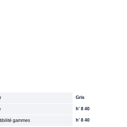
Gris
r
h' 8 40
e
h' 8 40
ibilité gammes