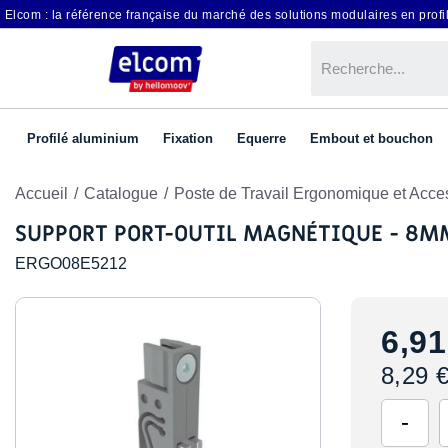
Elcom : la référence française du marché des solutions modulaires en profil
Profilé aluminium
Fixation
Equerre
Embout et bouchon
Accueil
Catalogue
Poste de Travail Ergonomique et Acce
SUPPORT PORT-OUTIL MAGNÉTIQUE - 8MM
ERGO08E5212
6,91
8,29 