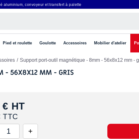
é aluminium, convoyeur et transfert à palette
Pied et roulette
Goulotte
Accessoires
Mobilier d'atelier
Po
ssoires
Support port-outil magnétique - 8mm - 56x8x12 mm - g
 - 56X8X12 MM - GRIS
 €
HT
€ TTC