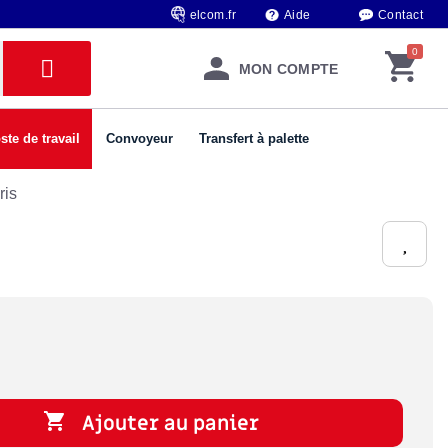
elcom.fr
Aide
Contact
MON COMPTE
ste de travail
Convoyeur
Transfert à palette
ris

Ajouter au panier