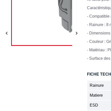
Caractéristiqu
- Compatible 
- Rainure : 8


- Dimensions 
- Couleur : G
- Matériau : 
- Surface des
FICHE TEC
Rainure
Matiere
ESD