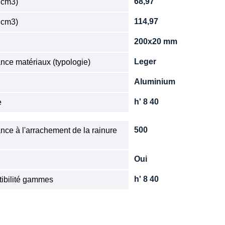
68,97
 cm3)
114,97
 cm3)
200x20 mm
n
Leger
nce matériaux (typologie)
Aluminium
e
h' 8 40
e
500
nce à l'arrachement de la rainure
Oui
h' 8 40
ibilité gammes