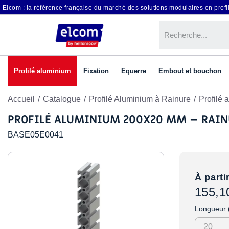
Elcom : la référence française du marché des solutions modulaires en profil
Profilé aluminium
Fixation
Equerre
Embout et bouchon
Accueil
Catalogue
Profilé Aluminium à Rainure
Profilé
PROFILÉ ALUMINIUM 200X20 MM – RAIN
BASE05E0041
À parti
155,1
Longueur