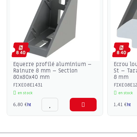
Equerre profilé aluminium –
Ecrou lo
Rainure 8 mm – Section
St – Ta
80x80x40 mm
8 mm
FIXE08E1431
FIXE08E1
en stock
en stock
6,80 €
1,41 €
ht
ht