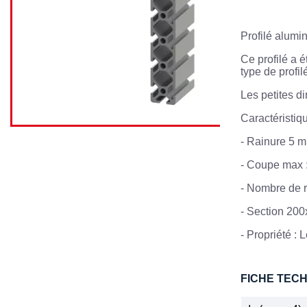
Profilé alum
Ce profilé a 
type de profil
Les petites d
Caractéristiqu
-
Rainure 5 
-
Coupe max :
-
Nombre de r
-
Section 20
- Propriété : 
FICHE TEC