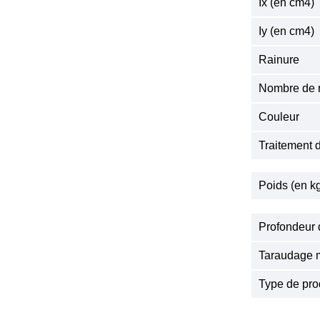
Ix (en cm4)
Iy (en cm4)
Rainure
Nombre de r
Couleur
Traitement 
Poids (en k
Profondeur 
Taraudage m
Type de pro