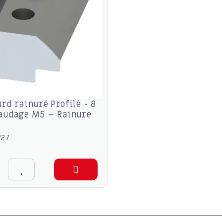
urd rainuré Profilé - 8
raudage M5 – Rainure
227