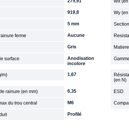
275,91
Wx (en
919,8
Wy (en
5 mm
Sectio
Aucune
ainure ferme
Resista
Gris
Matier
Anodisation
de surface
Gamm
incolore
1,67
g/m)
Résista
(en N)
6,35
de rainure (en mm)
ESD
M6
ax du trou central
Compat
Profilé
duit