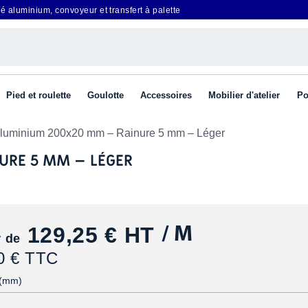
é aluminium, convoyeur et transfert à palette
Pied et roulette
Goulotte
Accessoires
Mobilier d'atelier
Po
 aluminium 200x20 mm – Rainure 5 mm – Léger
URE 5 MM – LÉGER
129,25 €
HT
/ M
r de
0 € TTC
 (mm)