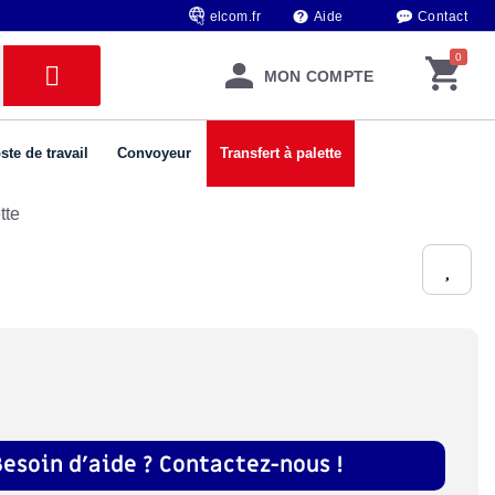
elcom.fr
Aide
Contact
MON COMPTE
ste de travail
Convoyeur
Transfert à palette
tte
Besoin d'aide ? Contactez-nous !