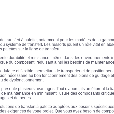
de transfert à palette, notamment pour les modèles de la gamme
 du système de transfert. Les ressorts jouent un rôle vital en ab
alettes sur la ligne de transfert.
llente durabilité et résistance, même dans des environnements ind
 accrue du composant, réduisant ainsi les besoins de maintenanc
dulaire et flexible, permettant de transporter et de positionner
sion nécessaire au bon fonctionnement des pions de guidage et 
 ou de dysfonctionnement.
e présente plusieurs avantages. Tout d'abord, ils améliorent la fi
 de maintenance en minimisant l'usure des composants critiques.
ages et de pertes.
tions de transfert à palette adaptées aux besoins spécifiques d
on des exigences de votre projet. Que vous ayez besoin de comp