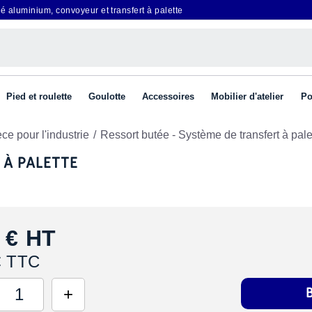
é aluminium, convoyeur et transfert à palette
Pied et roulette
Goulotte
Accessoires
Mobilier d'atelier
Po
ce pour l'industrie
Ressort butée - Système de transfert à pale
 À PALETTE
 €
HT
€ TTC