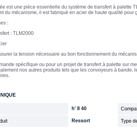
tée est une pièce essentielle du système de transfert à palett
t du mécanisme, il est fabriqué en acier de haute qualité pour g
es :
nsfert : TLM2000
cier
Assurer la tension nécessaire au bon fonctionnement du mécani
mande spécifique ou pour un projet de transfert à palette sur mes
lement nos autres produits tels que les convoyeurs à bande, les 
ires.
HNIQUE
h' 8 40
Compat
Ressort
duit
Type de