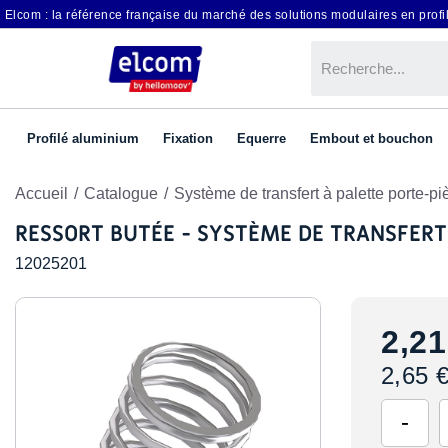
Elcom : la référence française du marché des solutions modulaires en profil
Profilé aluminium
Fixation
Equerre
Embout et bouchon
Accueil
Catalogue
Système de transfert à palette porte-piè
RESSORT BUTÉE - SYSTÈME DE TRANSFERT
12025201
2,21
2,65 