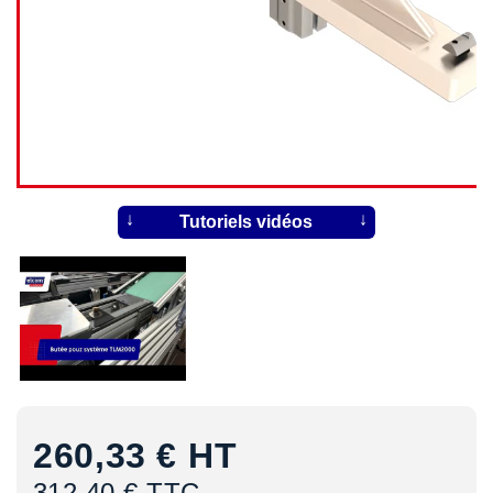
Tutoriels vidéos
260,33 €
HT
312,40 € TTC