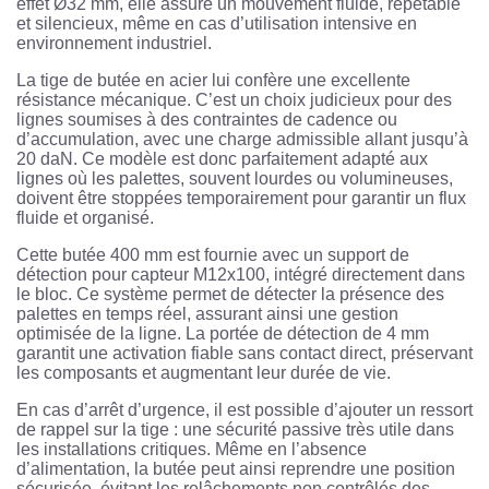
effet Ø32 mm, elle assure un mouvement fluide, répétable
et silencieux, même en cas d’utilisation intensive en
environnement industriel.
La tige de butée en acier lui confère une excellente
résistance mécanique. C’est un choix judicieux pour des
lignes soumises à des contraintes de cadence ou
d’accumulation, avec une charge admissible allant jusqu’à
20 daN. Ce modèle est donc parfaitement adapté aux
lignes où les palettes, souvent lourdes ou volumineuses,
doivent être stoppées temporairement pour garantir un flux
fluide et organisé.
Cette butée 400 mm est fournie avec un support de
détection pour capteur M12x100, intégré directement dans
le bloc. Ce système permet de détecter la présence des
palettes en temps réel, assurant ainsi une gestion
optimisée de la ligne. La portée de détection de 4 mm
garantit une activation fiable sans contact direct, préservant
les composants et augmentant leur durée de vie.
En cas d’arrêt d’urgence, il est possible d’ajouter un ressort
de rappel sur la tige : une sécurité passive très utile dans
les installations critiques. Même en l’absence
d’alimentation, la butée peut ainsi reprendre une position
sécurisée, évitant les relâchements non contrôlés des