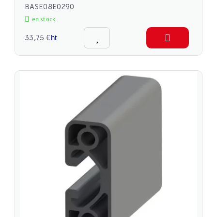
BASE08E0290
en stock
33,75 €
ht