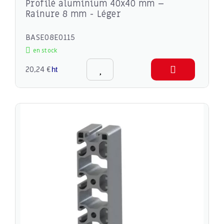
Profilé aluminium 40x40 mm –
Rainure 8 mm - Léger
BASE08E0115
en stock
20,24 €
ht