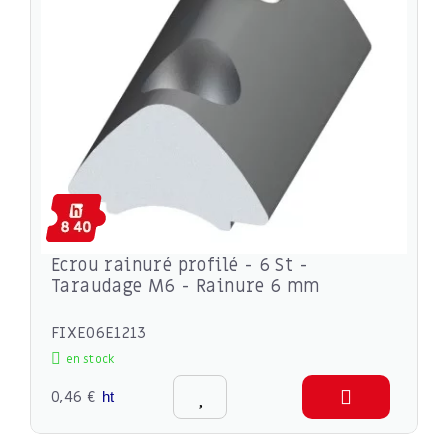
Ecrou rainuré profilé - 6 St -
Taraudage M6 - Rainure 6 mm
FIXE06E1213
en stock
0,46 €
ht