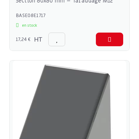
Section 80x80 mm – Taraudage M12
BASE08E1717
en stock
17,24 €
HT