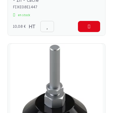
- Zn - Cache
FIXE08E1447
en stock
10,08 €
HT