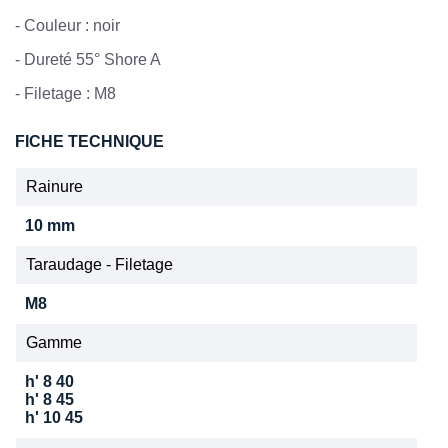
-
Couleur : noir
- Dureté 55° Shore A
- Filetage : M8
FICHE TECHNIQUE
Rainure
10 mm
Taraudage - Filetage
M8
Gamme
h' 8 40
h' 8 45
h' 10 45