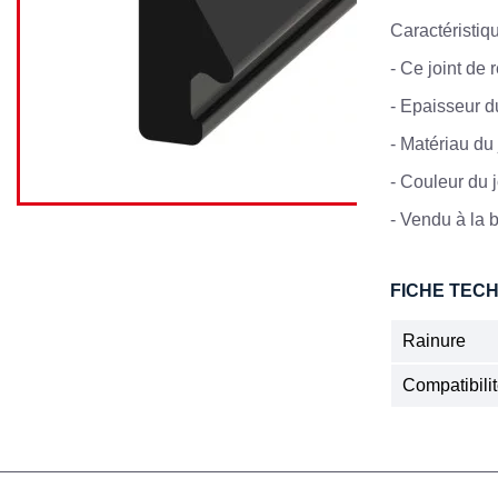
Caractéristiq
-
Ce joint de 
-
Epaisseur d
-
Matériau du j
-
Couleur du jo
- Vendu à la 
FICHE TEC
Rainure
Compatibil