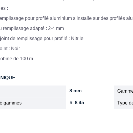
ues :
remplissage pour profilé aluminium s’installe sur des profilés a
u remplissage adapté : 2-4 mm
oint de remplissage pour profilé : Nitrile
int : Noir
bobine de 100 m
HNIQUE
8 mm
Gamm
h' 8 45
ité gammes
Type de