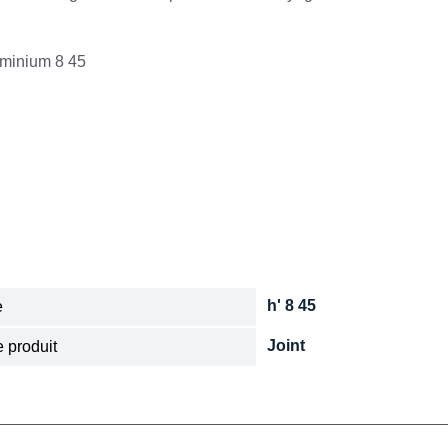
luminium 8 45
h' 8 45
e
Joint
 produit