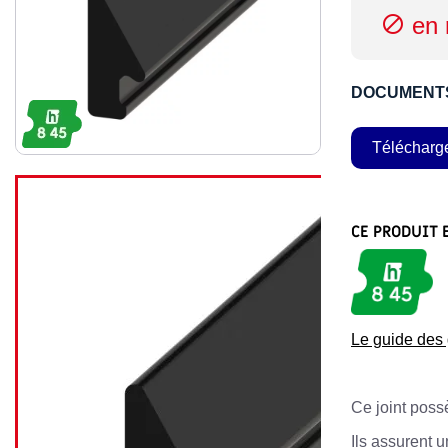
en 

DOCUMENT
Télécharg
CE PRODUIT 
Le guide de
Ce joint possè
Ils assurent 