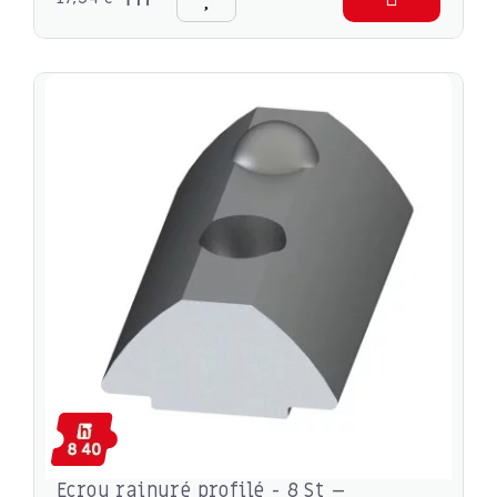
Ecrou rainuré profilé - 8 St –