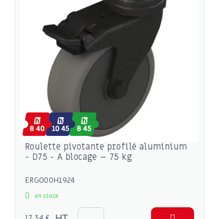
Roulette pivotante profilé aluminium
- D75 - A blocage – 75 kg
ERGO00H1924
en stock
17,34 €
HT