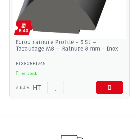
Ecrou rainuré Profilé - 8 St –
Taraudage M8 – Rainure 8 mm - Inox
FIXE08E1245
en stock
2,63 €
HT