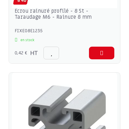
Ecrou rainuré profilé - 8 St -
Taraudage M6 - Rainure 8 mm
FIXE08E1235
en stock
0,42 €
HT