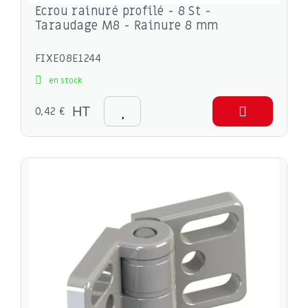
Ecrou rainuré profilé - 8 St -
Taraudage M8 - Rainure 8 mm
FIXE08E1244
en stock
0,42 €
HT