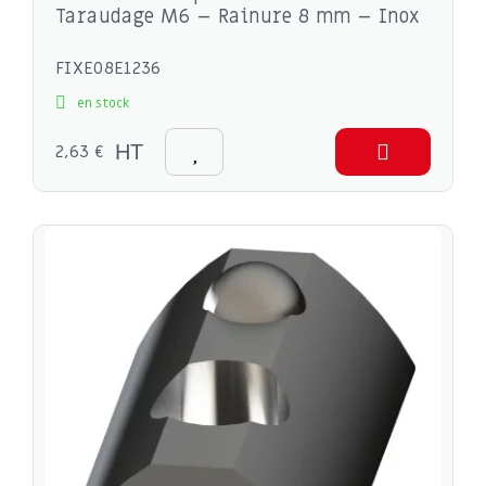
Taraudage M6 – Rainure 8 mm – Inox
FIXE08E1236
en stock
2,63 €
HT