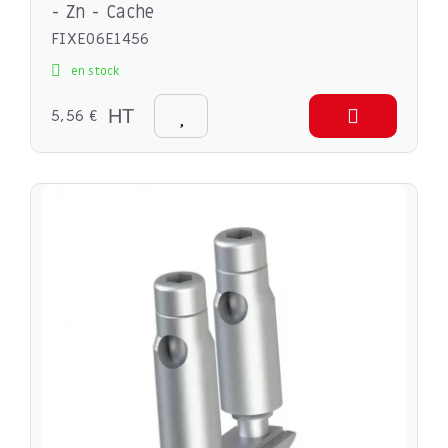
- Zn - Cache
FIXE06E1456
en stock
5,56 €
HT