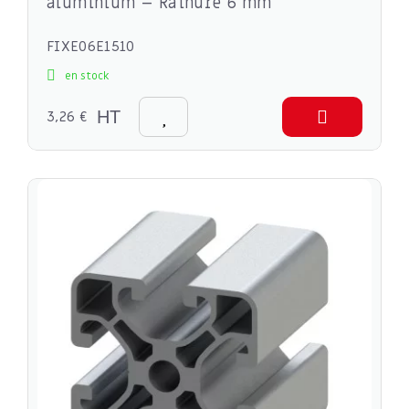
aluminium – Rainure 6 mm
FIXE06E1510
en stock
3,26 €
HT