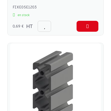
FIXE05E1203
en stock
0,69 €
HT