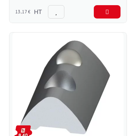
13,17 €
HT