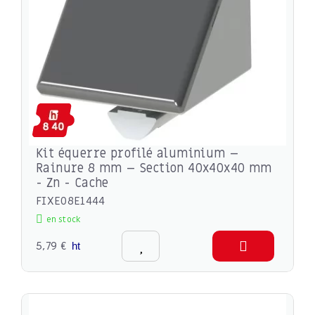
Kit équerre profilé aluminium –
Rainure 8 mm – Section 40x40x40 mm
- Zn - Cache
FIXE08E1444
en stock
5,79 €
ht