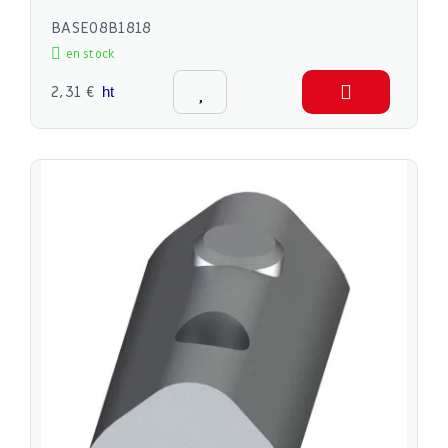
BASE08B1818
en stock
2,31 €
ht