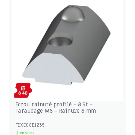
Ecrou rainuré profilé - 8 St -
Taraudage M6 - Rainure 8 mm
FIXE08E1235
en stock