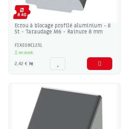
Ecrou à blocage profilé aluminium - 8
St - Taraudage M6 - Rainure 8 mm
FIXE08E1231
en stock
2,42 €
ht