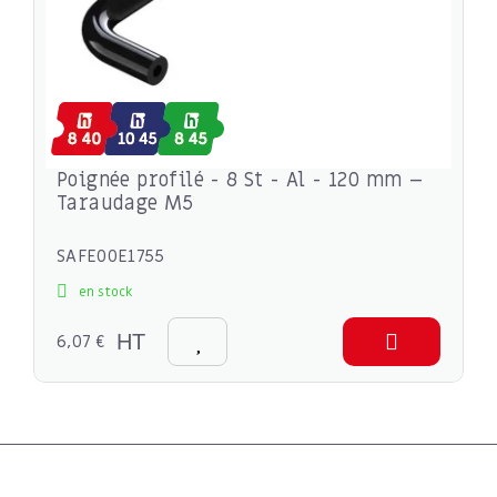
Poignée profilé - 8 St - Al - 120 mm –
Taraudage M5
SAFE00E1755
en stock
6,07 €
HT