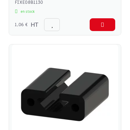
FIXE08B1130
en stock
1,06 €
HT