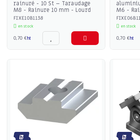
rainuré - 10 St – Taraudage
alumini
M8 - Rainure 10 mm - Lourd
M6 - Ra
FIXE10B1138
FIXE06B1
en stock
en stock
0,70 €
0,70 €
ht
ht