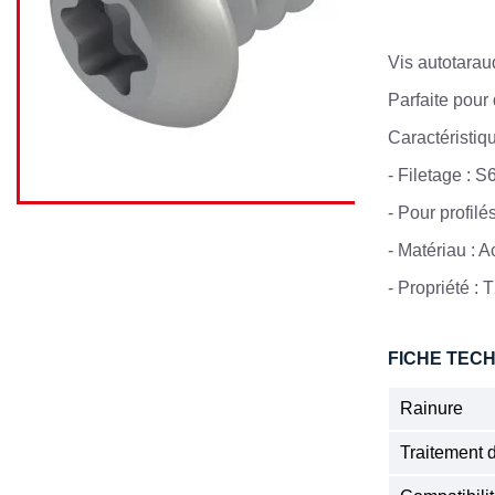
Vis autotarau
Parfaite pour 
Caractéristiq
-
Filetage : S
- Pour profil
-
Matériau : A
- Propriété :
FICHE TEC
Rainure
Traitement 