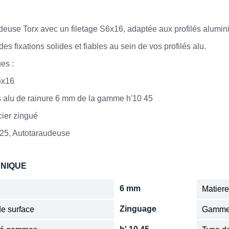
deuse Torx avec un filetage S6x16, adaptée aux profilés alumin
des fixations solides et fiables au sein de vos profilés alu.
ues :
6x16
és alu de rainure 6 mm de la gamme h'10 45
cier zingué
 T25, Autotaraudeuse
HNIQUE
6 mm
Matier
Zinguage
de surface
Gamm