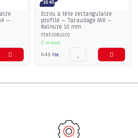
aire
Ecrou à tête rectangulaire
M4 –
profilé – Taraudage M8 –
Rainure 10 mm
FIXE10B1120
en stock
0,45 €
ht