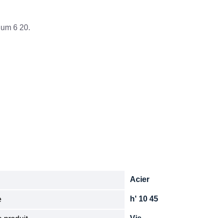
ium 6 20.
Acier
e
h' 10 45
e