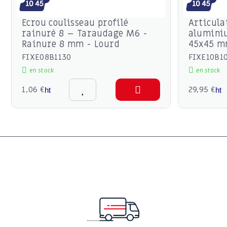
Ecrou coulisseau profilé
Articula
rainuré 8 – Taraudage M6 -
alumini
Rainure 8 mm - Lourd
45x45 mm
FIXE08B1130
FIXE10B1
en stock
en stock
1,06 €
29,95 €
ht
ht