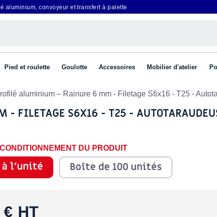
é aluminium, convoyeur et transfert à palette
Pied et roulette
Goulotte
Accessoires
Mobilier d'atelier
Po
profilé aluminium – Rainure 6 mm - Filetage S6x16 - T25 - Auto
 - FILETAGE S6X16 - T25 - AUTOTARAUDEU
E CONDITIONNEMENT DU PRODUIT
 à l'unité
Boîte de 100 unités
 €
HT