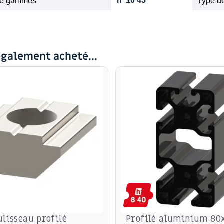
h' 10 45
ité gammes
Type de
également acheté...
ulisseau profilé
Profilé aluminium 8