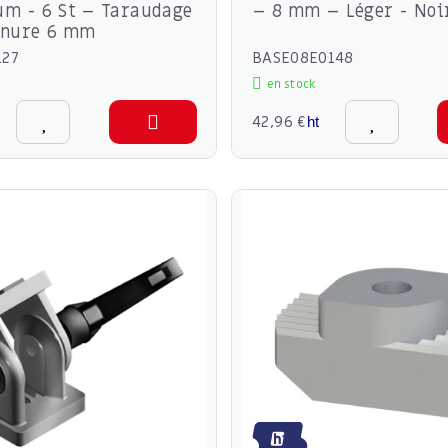
um - 6 St – Taraudage
– 8 mm – Léger - Noi
inure 6 mm
127
BASE08E0148
en stock
42,96 €
ht