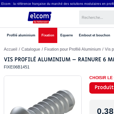
Elcom : la référence française du marché des solutions modulaires en profil
Profilé aluminium
Fixation
Equerre
Embout et bouchon
Accueil
Catalogue
Fixation pour Profilé Aluminium
Vis 
VIS PROFILÉ ALUMINIUM – RAINURE 6 MM
FIXE06B1451
CHOISIR L
Produit
0,38