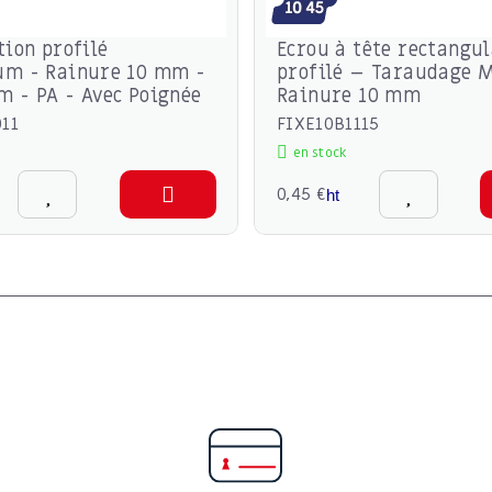
tion profilé
Ecrou à tête rectangul
um - Rainure 10 mm -
profilé – Taraudage 
 - PA - Avec Poignée
Rainure 10 mm
011
FIXE10B1115
en stock
0,45 €
ht