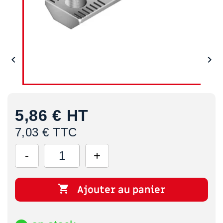


5,86 €
HT
7,03 € TTC

Ajouter au panier