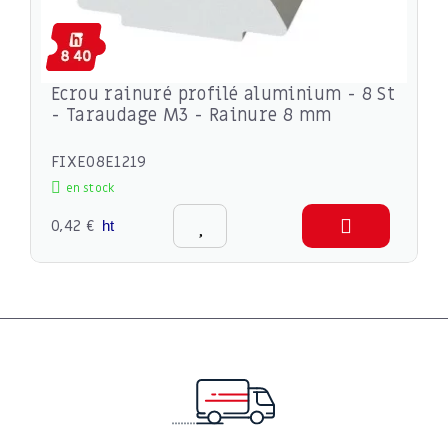
Ecrou rainuré profilé aluminium - 8 St
- Taraudage M3 - Rainure 8 mm
FIXE08E1219
en stock
0,42 €
ht