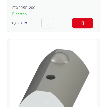
FIXE05E1200
en stock
0,69 €
ht