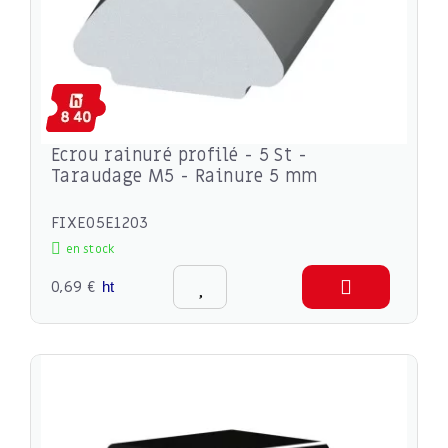
Ecrou rainuré profilé - 5 St -
Taraudage M5 - Rainure 5 mm
FIXE05E1203
en stock
0,69 €
ht