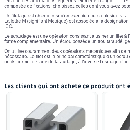
tels que des articulations, équerres, éléments d'angle, … Les
composée de fixations, choisissez celles dont vous avez beso
Un filetage est obtenu lorsqu'on execute une ou plusieurs rainur
La lettre M (signifiant Métrique) est associée à la designatio
ISO.
Le taraudage est une opération consistant à usiner un filet à l
forme complémentaire. Un écrou possède un trou taraudé, gén
On utilise couramment deux opérations mécaniques afin de réal
nécessaire. Le filet est la principal caractéristique d'un écro
outils permet de faire du taraudage, à l'inverse l'usinage d'un f
Les clients qui ont acheté ce produit ont 