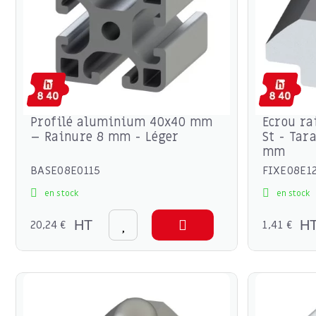
Profilé aluminium 40x40 mm
Ecrou ra
– Rainure 8 mm - Léger
St - Tar
mm
BASE08E0115
FIXE08E1
en stock
en stock
20,24 €
HT
1,41 €
H