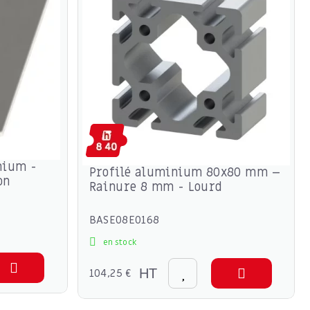
nium -
Profilé aluminium 80x80 mm –
on
Rainure 8 mm - Lourd
BASE08E0168
en stock
104,25 €
HT