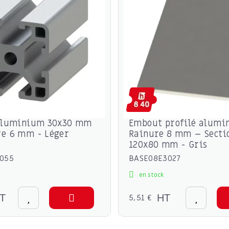
 aluminium 30x30 mm
Embout profilé alumi
re 6 mm - Léger
Rainure 8 mm – Secti
120x80 mm - Gris
055
BASE08E3027
en stock
T
5,51 €
HT