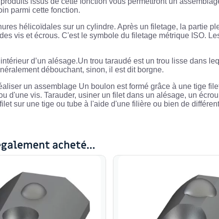
 produits issus de cette fonction vous permettront un assemblag
in parmi cette fonction.
es hélicoïdales sur un cylindre. Après un filetage, la partie plei
n des vis et écrous. C'est le symbole du filetage métrique ISO. L
’intérieur d’un alésage.Un trou taraudé est un trou lisse dans le
éralement débouchant, sinon, il est dit borgne.
iser un assemblage Un boulon est formé grâce à une tige fileté e
u ou d'une vis. Tarauder, usiner un filet dans un alésage, un écr
ilet sur une tige ou tube à l'aide d'une filière ou bien de différen
également acheté...