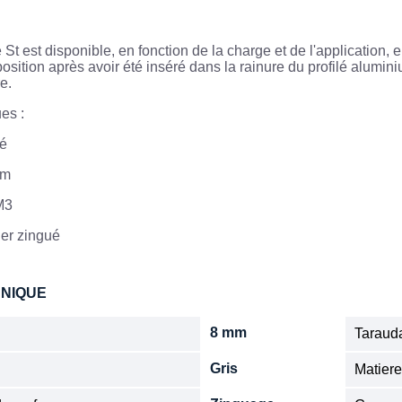
e St est disponible, en fonction de la charge et de l'application, e
position après avoir été inséré dans la rainure du profilé alumin
e.
es :
ré
mm
M3
ier zingué
HNIQUE
8 mm
Tarauda
Gris
Matier