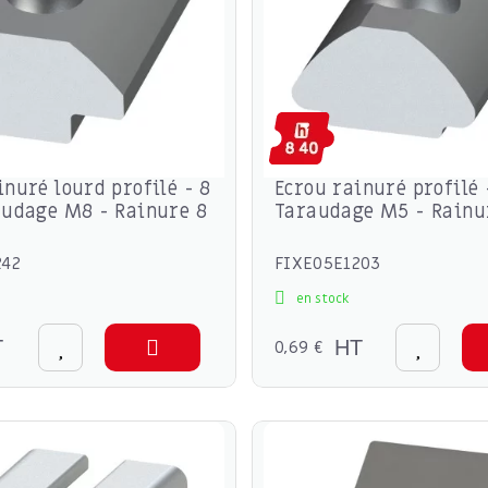
inuré lourd profilé - 8
Ecrou rainuré profilé 
audage M8 - Rainure 8
Taraudage M5 - Rain
242
FIXE05E1203
en stock
T
0,69 €
HT