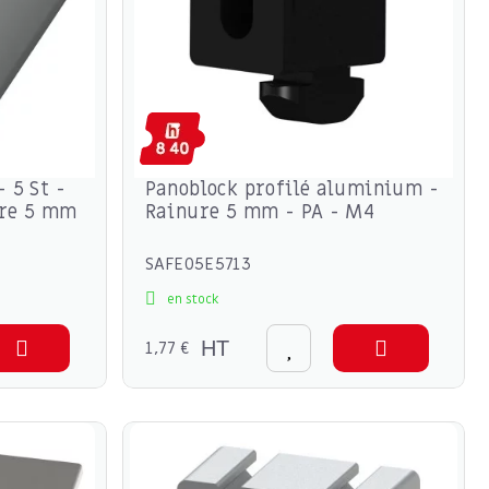
- 5 St -
Panoblock profilé aluminium -
ure 5 mm
Rainure 5 mm - PA - M4
SAFE05E5713
en stock
1,77 €
HT