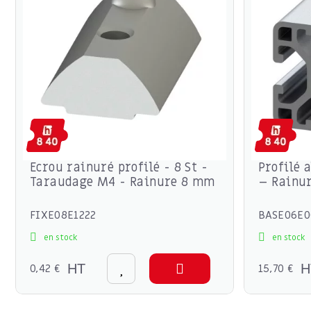
Ecrou rainuré profilé - 8 St -
Profilé
Taraudage M4 - Rainure 8 mm
– Rainu
FIXE08E1222
BASE06E0
en stock
en stock
0,42 €
HT
15,70 €
H