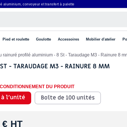
é aluminium, convoyeur et transfert à palette
Pied et roulette
Goulotte
Accessoires
Mobilier d'atelier
Po
u rainuré profilé aluminium - 8 St - Taraudage M3 - Rainure 8 m
 ST - TARAUDAGE M3 - RAINURE 8 MM
E CONDITIONNEMENT DU PRODUIT
 à l'unité
Boîte de 100 unités
 €
HT