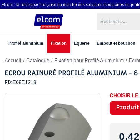
Elcom : la référence française du marché des solutions modulaires en profil
Profilé aluminium
Fixation
Equerre
Embout et bouchon
Accueil
Catalogue
Fixation pour Profilé Aluminium
Ecro
ECROU RAINURÉ PROFILÉ ALUMINIUM - 8
FIXE08E1219
CHOISIR L
Produit
0,42