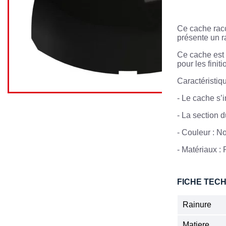
Ce cache racc
présente un r
Ce cache est d
pour les finit
Caractéristiq
-
Le cache s’i
- La section 
-
Couleur : No
-
Matériaux :
FICHE TEC
Rainure
Matiere