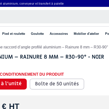
é aluminium, convoyeur et transfert à palette
Pied et roulette
Goulotte
Accessoires
Mobilier d'atelier
Po
e raccord d’angle profilé aluminium – Rainure 8 mm – R30-90° 
NIUM – RAINURE 8 MM – R30-90° - NOIR
E CONDITIONNEMENT DU PRODUIT
 à l'unité
Boîte de 50 unités
 €
HT