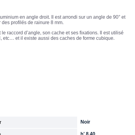
inium en angle droit. Il est arrondi sur un angle de 90° et
 des profilés de rainure 8 mm.
 raccord d’angle, son cache et ses fixations. Il est utilisé
il, etc… et il existe aussi des caches de forme cubique.
Noir
r
h' 8 40
e