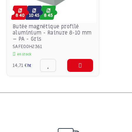
Butée magnétique profilé
aluminium - Rainure 8-10 mm
– PA - Gris
SAFE00H2361
en stock
14,71 €
ht