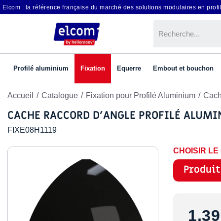
Elcom : la référence française du marché des solutions modulaires en profil
Profilé aluminium
Fixation
Equerre
Embout et bouchon
Accueil
Catalogue
Fixation pour Profilé Aluminium
Cach
CACHE RACCORD D’ANGLE PROFILÉ ALUMI
FIXE08H1119
CHOISIR L
Produit
1,39