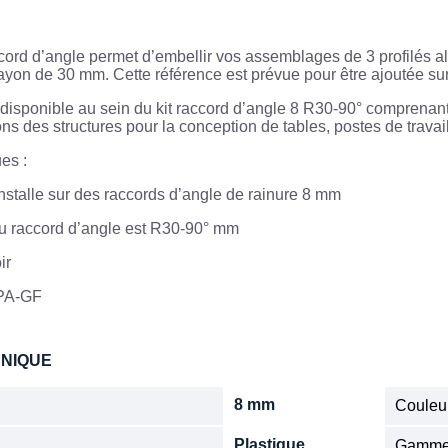
ord d’angle permet d’embellir vos assemblages de 3 profilés alum
ayon de 30 mm. Cette référence est prévue pour être ajoutée sur
isponible au sein du kit raccord d’angle 8 R30-90° comprenant le
ions des structures pour la conception de tables, postes de trava
ues :
nstalle sur des raccords d’angle de rainure 8 mm
du raccord d’angle est R30-90° mm
ir
 PA-GF
HNIQUE
8 mm
Couleu
Plastique
Gamm