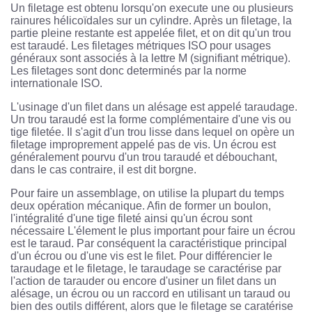
Un filetage est obtenu lorsqu'on execute une ou plusieurs
rainures hélicoïdales sur un cylindre. Après un filetage, la
partie pleine restante est appelée filet, et on dit qu'un trou
est taraudé. Les filetages métriques ISO pour usages
généraux sont associés à la lettre M (signifiant métrique).
Les filetages sont donc determinés par la norme
internationale ISO.
L'usinage d'un filet dans un alésage est appelé taraudage.
Un trou taraudé est la forme complémentaire d'une vis ou
tige filetée. Il s'agit d'un trou lisse dans lequel on opère un
filetage improprement appelé pas de vis. Un écrou est
généralement pourvu d'un trou taraudé et débouchant,
dans le cas contraire, il est dit borgne.
Pour faire un assemblage, on utilise la plupart du temps
deux opération mécanique. Afin de former un boulon,
l'intégralité d'une tige fileté ainsi qu'un écrou sont
nécessaire L'élement le plus important pour faire un écrou
est le taraud. Par conséquent la caractéristique principal
d'un écrou ou d'une vis est le filet. Pour différencier le
taraudage et le filetage, le taraudage se caractérise par
l'action de tarauder ou encore d'usiner un filet dans un
alésage, un écrou ou un raccord en utilisant un taraud ou
bien des outils différent, alors que le filetage se caratérise