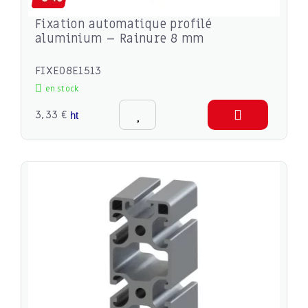
Fixation automatique profilé
aluminium – Rainure 8 mm
FIXE08E1513
en stock
3,33 €
ht