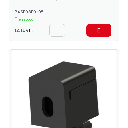
BASE08E0105
en stock
12,11 €
ht