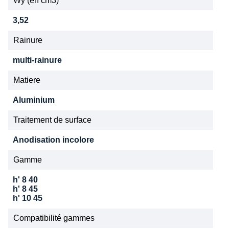
Wy (en cm3)
3,52
Rainure
multi-rainure
Matiere
Aluminium
Traitement de surface
Anodisation incolore
Gamme
h' 8 40
h' 8 45
h' 10 45
Compatibilité gammes