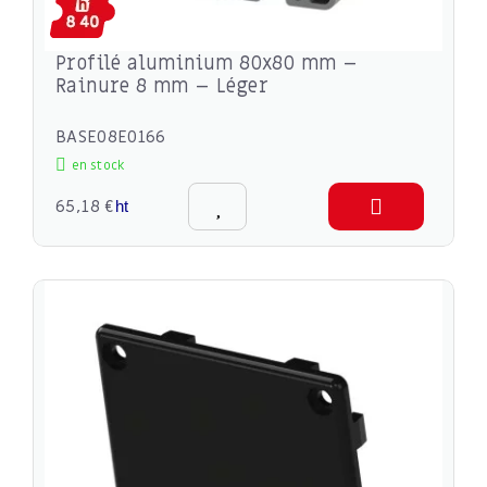
Profilé aluminium 80x80 mm –
Rainure 8 mm – Léger
BASE08E0166
en stock
65,18 €
ht