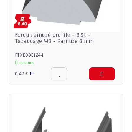
Ecrou rainuré profilé - 8 St -
Taraudage M8 - Rainure 8 mm
FIXE08E1244
en stock
0,42 €
ht