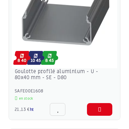
Goulotte profilé aluminium - U -
80x40 mm - SE - D80
SAFE00E1608
en stock
21,13 €
ht