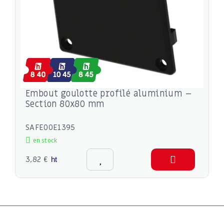
Embout goulotte profilé aluminium –
Section 80x80 mm
SAFE00E1395
en stock
3,82 €
ht