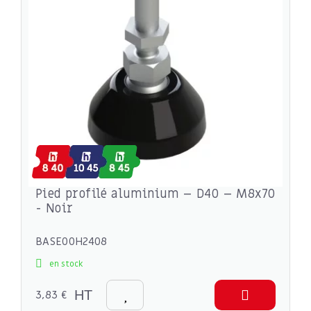
Pied profilé aluminium – D40 – M8x70
- Noir
BASE00H2408
en stock
3,83 €
HT