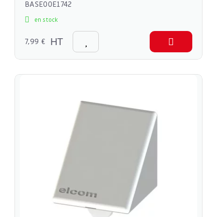
BASE00E1742
en stock
7,99 €
HT