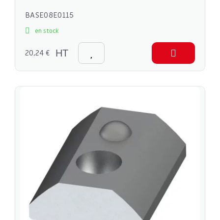
BASE08E0115
en stock
20,24 €
HT