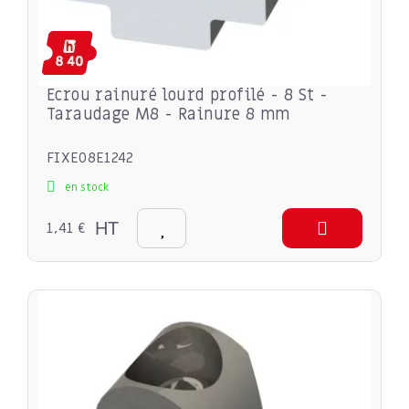
Ecrou rainuré lourd profilé - 8 St -
Taraudage M8 - Rainure 8 mm
FIXE08E1242
en stock
1,41 €
HT