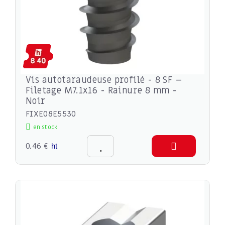
Vis autotaraudeuse profilé - 8 SF –
Filetage M7.1x16 - Rainure 8 mm -
Noir
FIXE08E5530
en stock
0,46 €
ht