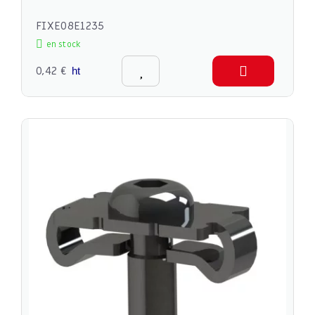
FIXE08E1235
en stock
0,42 €
ht