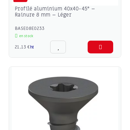
Profilé aluminium 40x40-45° –
Rainure 8 mm – Léger
BASE08E0233
en stock
21,13 €
ht