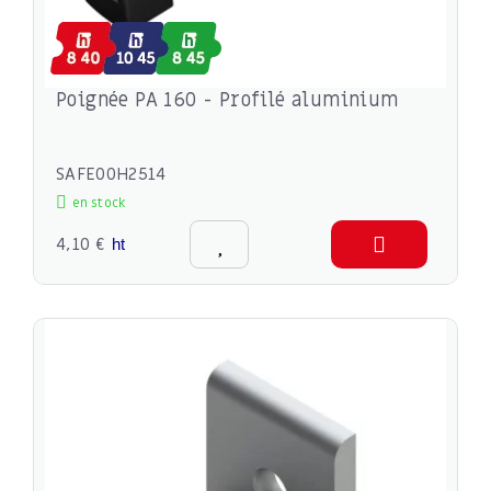
Poignée PA 160 - Profilé aluminium
SAFE00H2514
en stock
4,10 €
ht