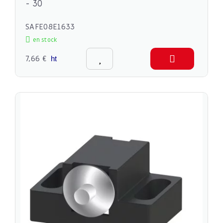
- 30
SAFE08E1633
en stock
7,66 €
ht