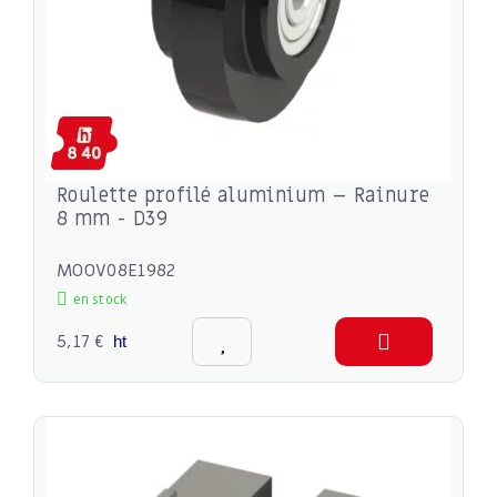
Roulette profilé aluminium – Rainure
8 mm - D39
MOOV08E1982
en stock
5,17 €
ht