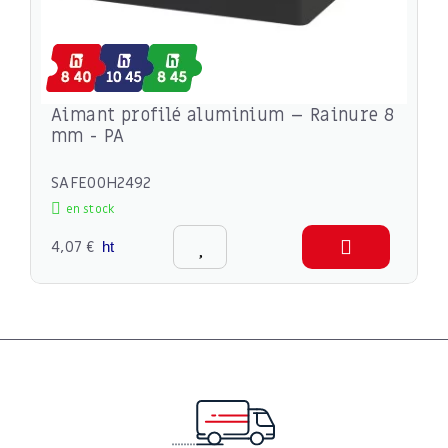
Aimant profilé aluminium – Rainure 8
mm - PA
SAFE00H2492
en stock
4,07 €
ht