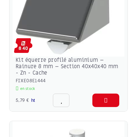
Kit équerre profilé aluminium –
Rainure 8 mm – Section 40x40x40 mm
- Zn - Cache
FIXE08E1444
en stock
5,79 €
ht