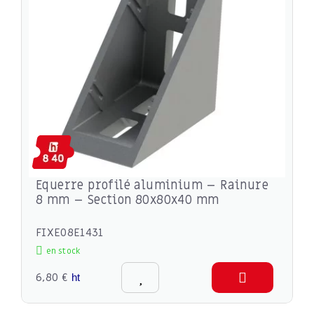
Equerre profilé aluminium – Rainure
8 mm – Section 80x80x40 mm
FIXE08E1431
en stock
6,80 €
ht