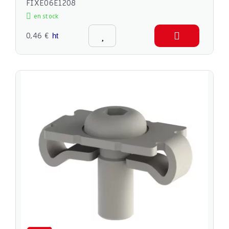
FIXE06E1208
en stock
0,46 €
ht