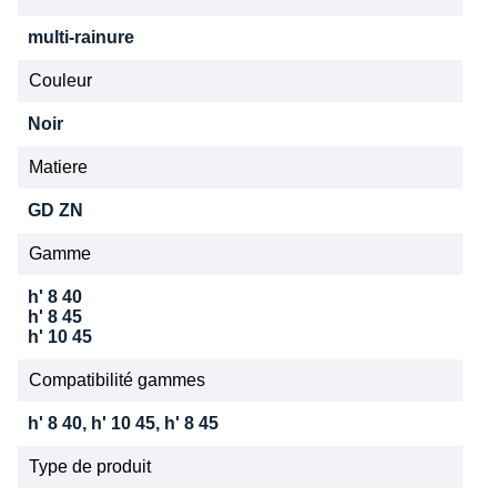
multi-rainure
Couleur
Noir
Matiere
GD ZN
Gamme
h' 8 40
h' 8 45
h' 10 45
Compatibilité gammes
h' 8 40, h' 10 45, h' 8 45
Type de produit