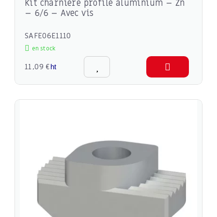
Kit charnière profilé aluminium – Zn
– 6/6 – Avec vis
SAFE06E1110
en stock
11,09 €
ht