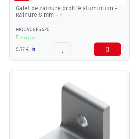
Galet de rainure profilé aluminium -
Rainure 8 mm - F
MOOV08E3525
en stock
5,77 €
ht