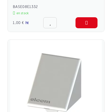
BASE08E1332
en stock
1,00 €
ht