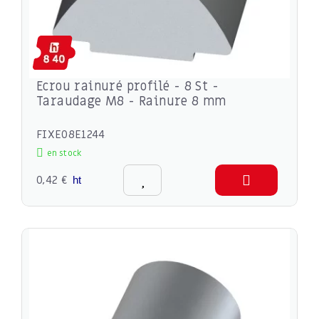
Ecrou rainuré profilé - 8 St -
Taraudage M8 - Rainure 8 mm
FIXE08E1244
en stock
0,42 €
ht