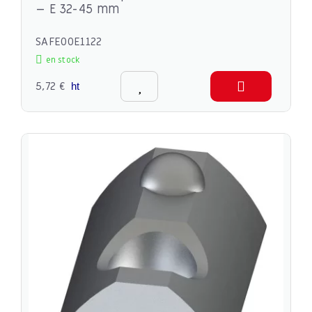
– E 32-45 mm
SAFE00E1122
en stock
5,72 €
ht