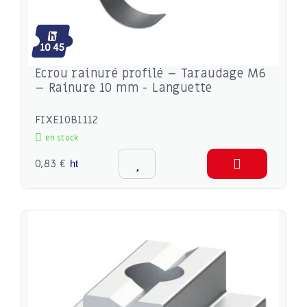
Ecrou rainuré profilé – Taraudage M6
– Rainure 10 mm - Languette
FIXE10B1112
en stock
0,83 €
ht