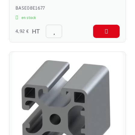
BASE08E1677
en stock
4,92 €
HT