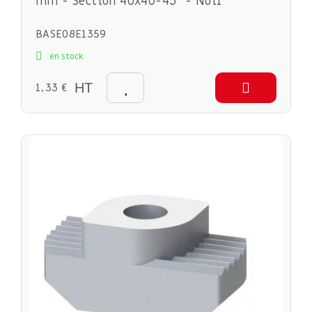
mm - Section 40x40-45° - Noir
BASE08E1359
en stock
1,33 €
HT